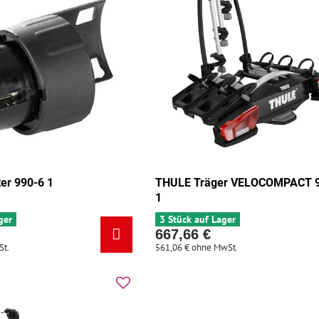
er 990-6 1
THULE Träger VELOCOMPACT 
1
ger
3 Stück auf Lager
667,66 €
St.
561,06 €
ohne MwSt.