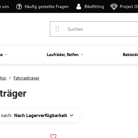
e uns
Häufig gestellte Fragen
Bikefitting
Project 
le
Laufräder, Reifen
Bekleid
hör
Fahrradträger
träger
 nach:
Nach Lagerverfügbarkeit