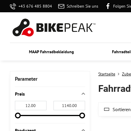
+43 676 485 8804
Schreiben Sie uns
Folgen Si
MAAP Fahrradbekleidung
Fahrradtei
Startseite
Zube
Parameter
Fahrrad
Preis
Von:
An:
Sortieren
Produzent