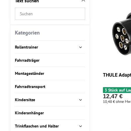
Text suchen
Suchfilterergebnisse
nach
Volltext
Kategorien
Rollentrainer
Fahrradträger
Montageständer
THULE Adapt
Fahrradtransport
3 Stück auf La
12,47 €
Kindersitze
10,48 €
ohne Mw
Kinderanhänger
Trinkflaschen und Halter