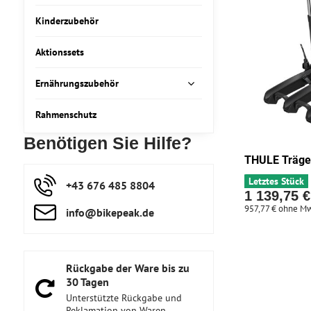
Kinderzubehör
Aktionssets
Ernährungszubehör
Rahmenschutz
Benötigen Sie Hilfe?
THULE Träge
Letztes Stück
+43 676 485 8804
1 139,75 €
957,77 €
ohne Mw
info​@bikepeak​.de
Rückgabe der Ware bis zu
30 Tagen
Unterstützte Rückgabe und
Reklamation von Waren