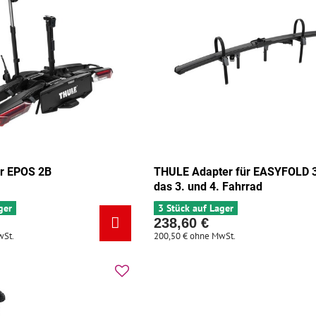
r EPOS 2B
THULE Adapter für EASYFOLD 3
das 3. und 4. Fahrrad
ger
3 Stück auf Lager
238,60 €
wSt.
200,50 €
ohne MwSt.