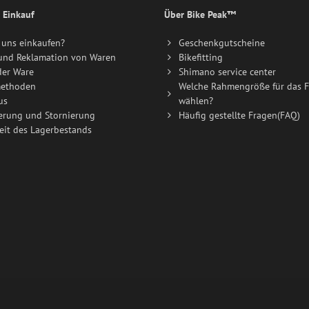
 Einkauf
Über Bike Peak™
uns einkaufen?
Geschenkgutscheine
und Reklamation von Waren
Bikefitting
der Ware
Shimano service center
ethoden
Welche Rahmengröße für das F
us
wählen?
erung und Stornierung
Häufig gestellte Fragen(FAQ)
eit des Lagerbestands