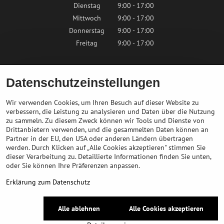
Dienstag
9:00 - 17:00
Mittwoch
9:00 - 17:00
Donnerstag
9:00 - 17:00
Freitag
9:00 - 17:00
Samstag
9:00 - 12:00
Sonntag
Geschlossen
Datenschutzeinstellungen
Wir verwenden Cookies, um Ihren Besuch auf dieser Website zu
verbessern, die Leistung zu analysieren und Daten über die Nutzung
zu sammeln. Zu diesem Zweck können wir Tools und Dienste von
Kontaktieren Sie uns
Drittanbietern verwenden, und die gesammelten Daten können an
Partner in der EU, den USA oder anderen Ländern übertragen
info@bikepeak.de
werden. Durch Klicken auf „Alle Cookies akzeptieren" stimmen Sie
+436764858804
dieser Verarbeitung zu. Detaillierte Informationen finden Sie unten,
Zum Geschäft navigieren
oder Sie können Ihre Präferenzen anpassen.
Erklärung zum Datenschutz
©
2026
Urheberrecht
Alle ablehnen
Alle Cookies akzeptieren
Datenschutz-Einstellungen
Erklärung zum Datenschutz