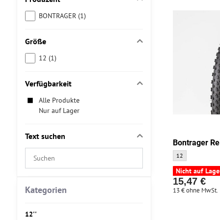
BONTRAGER (1)
Größe
12 (1)
Verfügbarkeit
Alle Produkte
Nur auf Lager
Text suchen
Bontrager Re
Suchfilterergebnisse
Bontrager Reifen
12
nach
Nicht auf Lage
Volltext
15,47 €
Kategorien
13 €
ohne MwSt.
12''