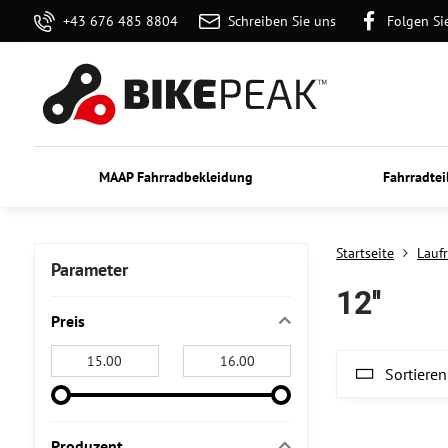
+43 676 485 8804
Schreiben Sie uns
Folgen Si
MAAP Fahrradbekleidung
Fahrradtei
Startseite
Lauf
Parameter
12''
Preis
Von:
An:
Sortieren
Produzent