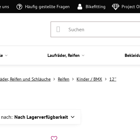
e uns
Häufig gestellte Fragen
Bikefitting
Project 
le
Laufräder, Reifen
Bekleid
räder, Reifen und Schläuche
Reifen
Kinder / BMX
12''
 nach:
Nach Lagerverfügbarkeit