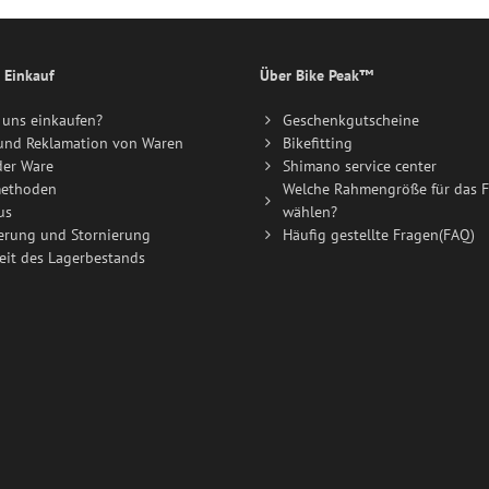
 Einkauf
Über Bike Peak™
uns einkaufen?
Geschenkgutscheine
und Reklamation von Waren
Bikefitting
der Ware
Shimano service center
ethoden
Welche Rahmengröße für das F
us
wählen?
erung und Stornierung
Häufig gestellte Fragen(FAQ)
eit des Lagerbestands