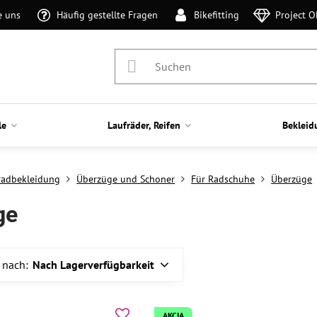
e uns
Häufig gestellte Fragen
Bikefitting
Project 
le
Laufräder, Reifen
Bekleid
radbekleidung
Überzüge und Schoner
Für Radschuhe
Überzüge
ge
 nach:
Nach Lagerverfügbarkeit
AKCIA