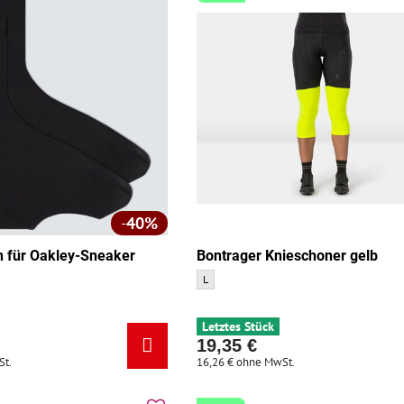
40%
 für Oakley-Sneaker
Bontrager Knieschoner gelb
Bontrager Knieschoner gelb - Größe:
L
Oakley-Sneaker schwarz - Größe:
Letztes Stück
19,35 €
St.
16,26 €
ohne MwSt.