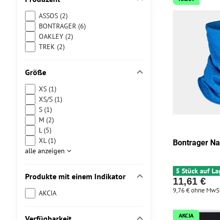
ASSOS (2)
BONTRAGER (6)
OAKLEY (2)
TREK (2)
Größe
XS (1)
XS/S (1)
S (1)
M (2)
L (5)
XL (1)
Bontrager Na
alle anzeigen
5 Stück auf La
Produkte mit einem Indikator
11,61 €
9,76 €
ohne MwSt
AKCIA
AKCIA
Verfügbarkeit