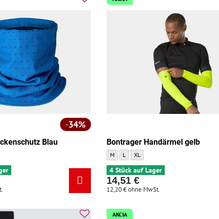
34%
ckenschutz Blau
Bontrager Handärmel gelb
Bontrager Handärmel gelb - Größe:
Bontrager Handärmel gelb - Größe:
Bontrager Handärmel gelb - Größe
M
L
XL
ger
4 Stück auf Lager
14,51 €
.
12,20 €
ohne MwSt.
AKCIA