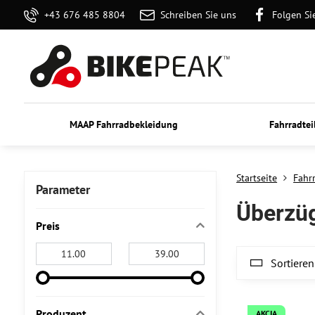
+43 676 485 8804
Schreiben Sie uns
Folgen Si
MAAP Fahrradbekleidung
Fahrradtei
Startseite
Fahr
Parameter
Überzü
Preis
Von:
An:
Sortieren
Produzent
AKCIA