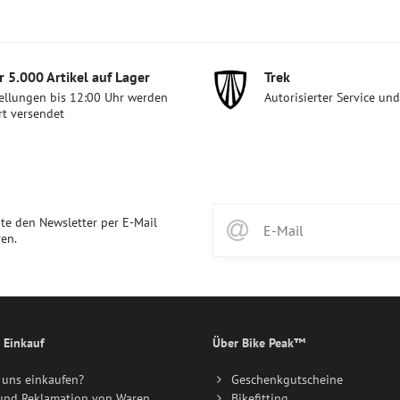
 5​.000 Artikel auf Lager
Trek
ellungen bis 12:00 Uhr werden
Autorisierter Service un
rt versendet
te den Newsletter per E-Mail
en.
 Einkauf
Über Bike Peak™
uns einkaufen?
Geschenkgutscheine
und Reklamation von Waren
Bikefitting