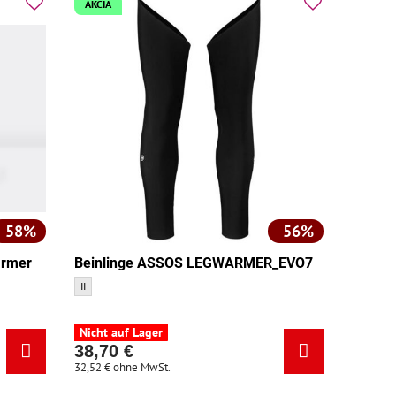
AKCIA
58%
56%
ärmer
Beinlinge ASSOS LEGWARMER_EVO7
Beinlinge ASSOS LEGWARMER_EVO7 - Größe:
II
021 - Größe:
elb 2021 - Größe:
mer Gelb 2021 - Größe:
Nicht auf Lager
38,70 €
32,52 €
ohne MwSt.