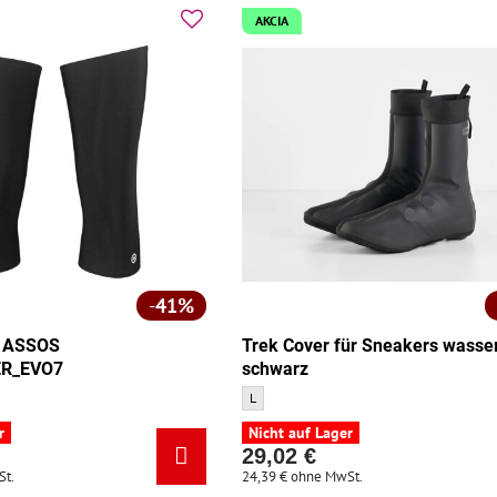
AKCIA
41%
r ASSOS
Trek Cover für Sneakers wasser
R_EVO7
schwarz
SOS KNEEWARMER_EVO7 - Größe:
Trek Cover für Sneakers wasserdicht schwarz
L
r
Nicht auf Lager
29,02 €
St.
24,39 €
ohne MwSt.