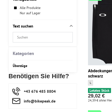
Alle Produkte
Nur auf Lager
Text suchen
Suchfilterergebnisse
nach
Volltext
Kategorien
Überzüge
Abdeckungen
Benötigen Sie Hilfe?
schwarz
Abdeckungen für 
L
Letztes Stück
+43 676 485 8804
29,02 €
24,39 €
ohne Mw
info​@bikepeak​.de