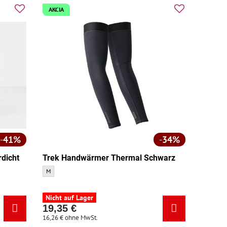
AKCIA
41%
34%
dicht
Trek Handwärmer Thermal Schwarz
Trek Handwärmer Thermal Schwarz - Größe:
M
 - Größe:
Nicht auf Lager
19,35 €
16,26 €
ohne MwSt.