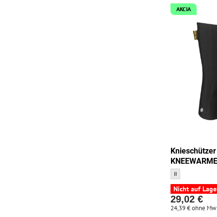
AKCIA
Knieschütze
KNEEWARME
Knieschützer AS
II
Nicht auf Lage
29,02 €
24,39 €
ohne Mw