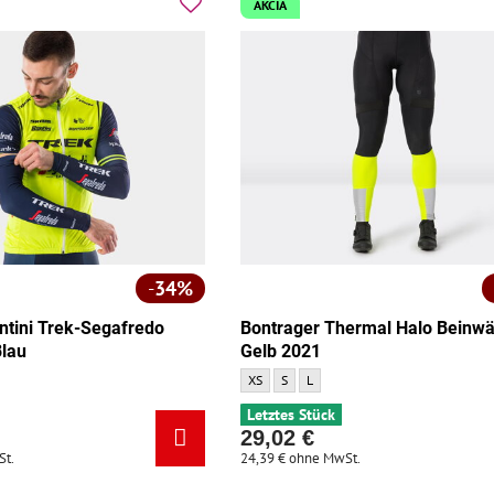
AKCIA
34%
ntini Trek-Segafredo
Bontrager Thermal Halo Beinw
Blau
Gelb 2021
 Trek-Segafredo Armstulpen Blau - Größe:
Bontrager Thermal Halo Beinwärmer Gelb 2
Bontrager Thermal Halo Beinwärmer G
Bontrager Thermal Halo Beinwär
XS
S
L
Letztes Stück
29,02 €
St.
24,39 €
ohne MwSt.