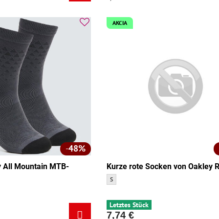
AKCIA
48%
 All Mountain MTB-
Kurze rote Socken von Oakley 
Kurze rote Socken von Oakley Road - Größe:
S
 Mountain MTB-Socken - Größe:
Letztes Stück
7,74 €