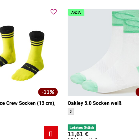
AKCIA
11%
ce Crew Socken (13 cm),
Oakley 3.0 Socken weiß
Oakley 3.0 Socken weiß - Größe:
S
ew Socken (13 cm), gelb - Größe:
Letztes Stück
11,61 €