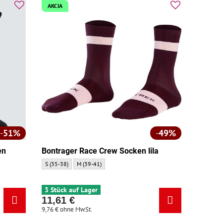
AKCIA
51%
49%
en
Bontrager Race Crew Socken lila
Bontrager Race Crew Socken lila - Größe:
Bontrager Race Crew Socken lila - Größe:
S (35-38)
M (39-41)
Größe:
rz - Größe:
3 Stück auf Lager
11,61 €
9,76 €
ohne MwSt.