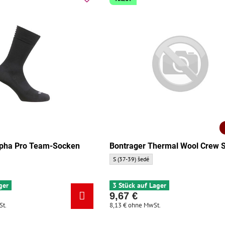
pha Pro Team-Socken
Bontrager Thermal Wool Crew 
ro Team-Socken - Größe:
pha Pro Team-Socken - Größe:
e Rapha Pro Team-Socken - Größe:
Bontrager Thermal Wool Crew Socken - Größ
S (37-39) šedé
ger
3 Stück auf Lager
9,67 €
St.
8,13 €
ohne MwSt.