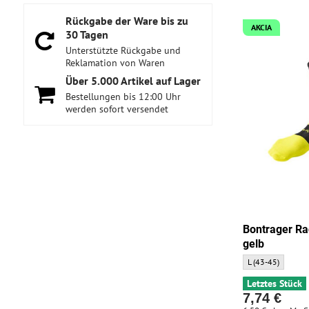
Rückgabe der Ware bis zu
AKCIA
30 Tagen
Unterstützte Rückgabe und
Reklamation von Waren
Über 5​.000 Artikel auf Lager
Bestellungen bis 12:00 Uhr
werden sofort versendet
Bontrager Ra
gelb
Bontrager Race Cr
L (43-45)
Letztes Stück
7,74 €