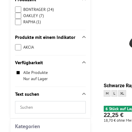
BONTRAGER (24)
OAKLEY (7)
RAPHA (1)
Produkte mit einem Indikator
AKCIA
Verfügbarkeit
Alle Produkte
Nur auf Lager
Schwarze Ra
Schwarze Rapha P
Schwarze Ra
Schwarz
Text suchen
M
L
XL
Suchfilterergebnisse
6 Stück auf La
nach
22,25 €
Volltext
18,70 €
ohne Mw
Kategorien