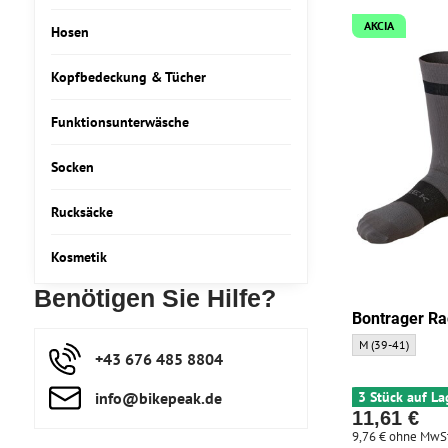
AKCIA
Hosen
Kopfbedeckung & Tücher
Funktionsunterwäsche
Socken
Rucksäcke
Kosmetik
Benötigen Sie Hilfe?
Bontrager R
Bontrager Race Cr
M (39-41)
+43 676 485 8804
info​@bikepeak​.de
3 Stück auf La
11,61 €
9,76 €
ohne MwSt