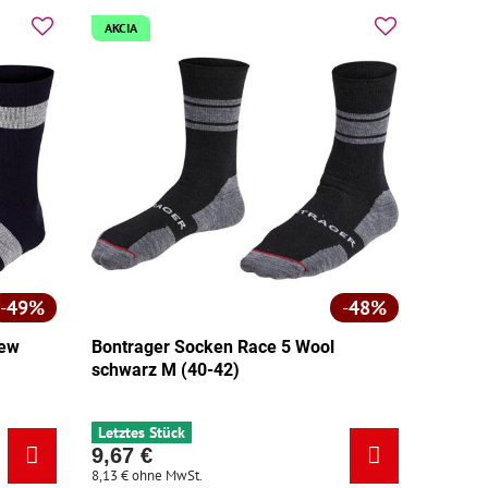
AKCIA
49%
48%
rew
Bontrager Socken Race 5 Wool
schwarz M (40-42)
e blau - Größe:
owolle blau - Größe:
Letztes Stück
9,67 €
8,13 €
ohne MwSt.