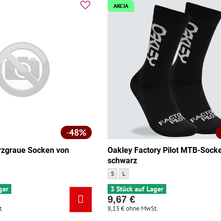
AKCIA
48%
rzgraue Socken von
Oakley Factory Pilot MTB-Sock
schwarz
ue Socken von Oakley Road - Größe:
Oakley Factory Pilot MTB-Socken schwarz - 
Oakley Factory Pilot MTB-Socken schwa
S
L
ger
3 Stück auf Lager
9,67 €
.
8,13 €
ohne MwSt.