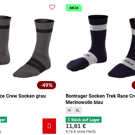
AKCIA
49%
ace Crew Socken grau
Bontrager Socken Trek Race C
Merinowolle blau
ew Socken grau - Größe:
Bontrager Socken Trek Race Crew Merinowoll
Bontrager Socken Trek Race Crew Merin
M
XL
ger
3 Stück auf Lager
11,61 €
.
9,76 €
ohne MwSt.