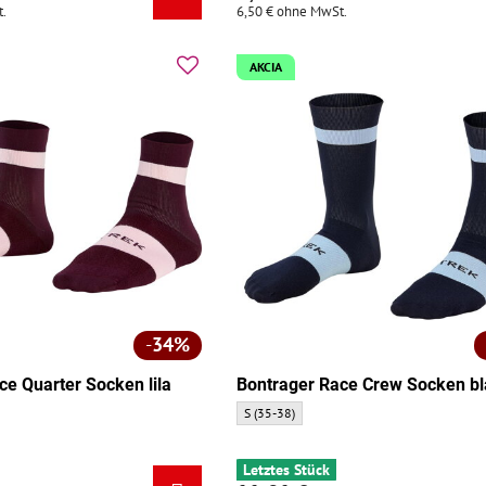
.
6,50 €
ohne MwSt.
AKCIA
34%
ce Quarter Socken lila
Bontrager Race Crew Socken b
arter Socken lila - Größe:
Bontrager Race Crew Socken blau - Größe:
S (35-38)
Letztes Stück