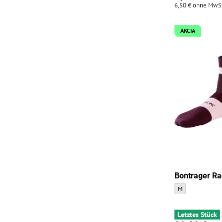
6,50 €
ohne MwSt
AKCIA
Bontrager Ra
Bontrager Race Qu
M
Letztes Stück