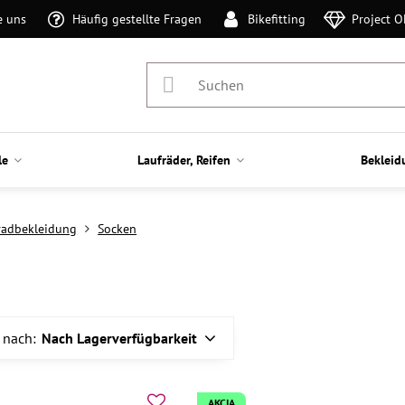
e uns
Häufig gestellte Fragen
Bikefitting
Project 
le
Laufräder, Reifen
Bekleid
radbekleidung
Socken
 nach:
Nach Lagerverfügbarkeit
AKCIA