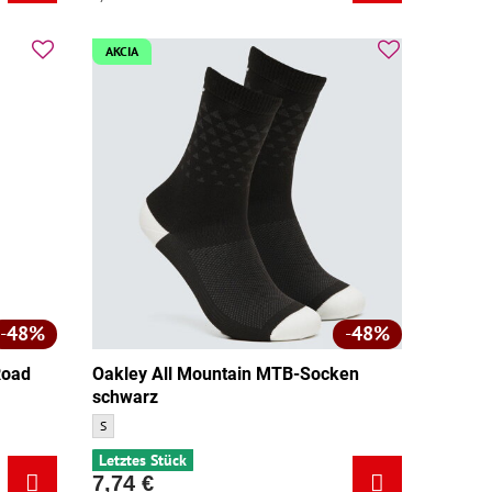
AKCIA
48%
48%
Road
Oakley All Mountain MTB-Socken
schwarz
Oakley All Mountain MTB-Socken schwarz - Größe:
S
Letztes Stück
7,74 €