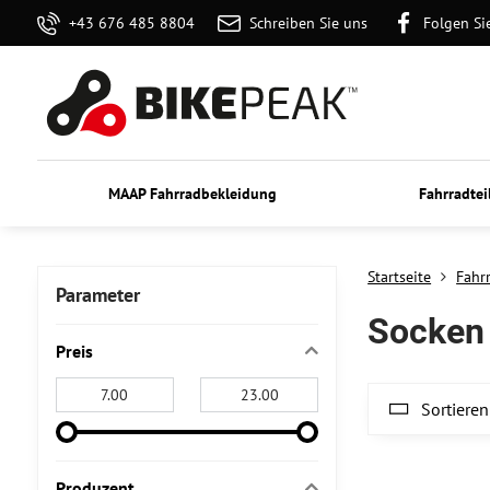
+43 676 485 8804
Schreiben Sie uns
Folgen Si
MAAP Fahrradbekleidung
Fahrradtei
Startseite
Fahr
Parameter
Socken
Preis
Von:
An:
Sortieren
Produzent