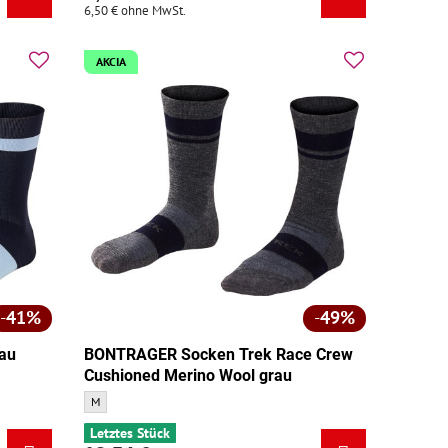
6,50 €
ohne MwSt.
AKCIA
41%
49%
lau
BONTRAGER Socken Trek Race Crew
Cushioned Merino Wool grau
BONTRAGER Socken Trek Race Crew Cushioned Merino Wool grau - Grö
M
Letztes Stück