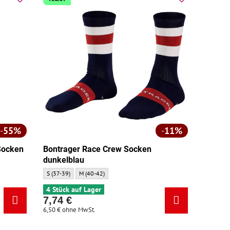
55%
11%
Socken
Bontrager Race Crew Socken
dunkelblau
e:
Bontrager Race Crew Socken dunkelblau - Größe:
Bontrager Race Crew Socken dunkelblau - Größe:
S (37-39)
M (40-42)
4 Stück auf Lager
7,74 €
6,50 €
ohne MwSt.