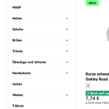
AKCIA
MAAP
Helme
Schuhe
Brillen
Trikots
Überzüge und Schoner
Handschuhe
Kurze schwa
Oakley Road
Jacken
Kurze schwarzgra
S
3 Stück auf La
Westen
7,74 €
6,50 €
ohne MwSt
T-Shirts