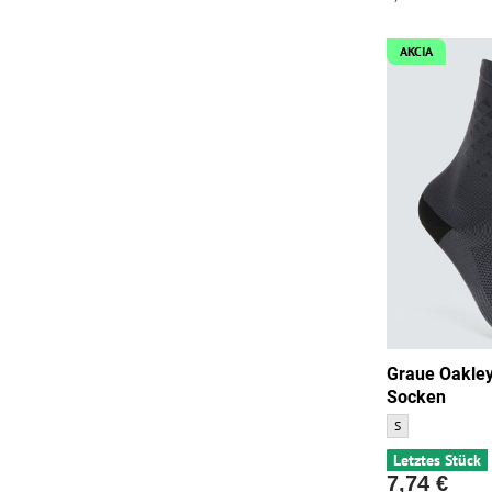
AKCIA
Graue Oakley
Socken
Graue Oakley All
S
Letztes Stück
7,74 €