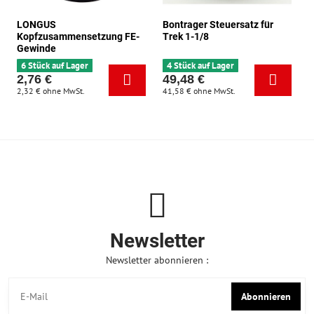
LONGUS
Bontrager Steuersatz für
Kopfzusammensetzung FE-
Trek 1-1/8
Gewinde
6 Stück auf Lager
4 Stück auf Lager
2,76 €
49,48 €
2,32 €
ohne MwSt.
41,58 €
ohne MwSt.
Newsletter
Newsletter abonnieren :
Abonnieren