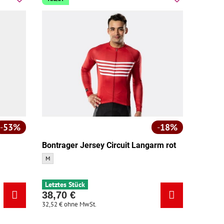
53%
18%
Bontrager Jersey Circuit Langarm rot
Bontrager Jersey Circuit Langarm rot - Größe:
M
Letztes Stück
38,70 €
32,52 €
ohne MwSt.