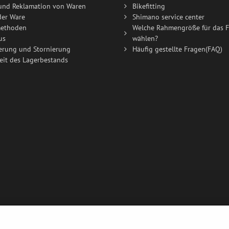
und Reklamation von Waren
Bikefitting
der Ware
Shimano service center
ethoden
Welche Rahmengröße für das F
us
wählen?
erung und Stornierung
Häufig gestellte Fragen(FAQ)
eit des Lagerbestands