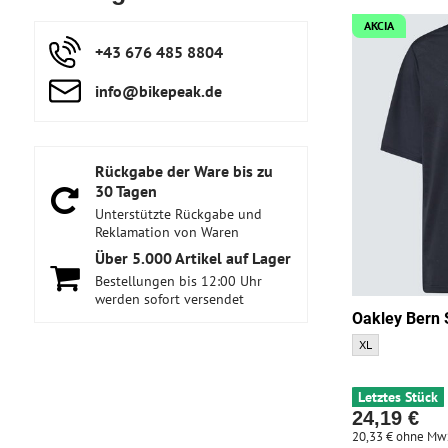
AKCIA
+43 676 485 8804
info​@bikepeak​.de
Rückgabe der Ware bis zu
30 Tagen
Unterstützte Rückgabe und
Reklamation von Waren
Über 5​.000 Artikel auf Lager
Bestellungen bis 12:00 Uhr
werden sofort versendet
Oakley Bern 
Oakley Bern SS Tr
XL
Letztes Stück
24,19 €
20,33 €
ohne Mw