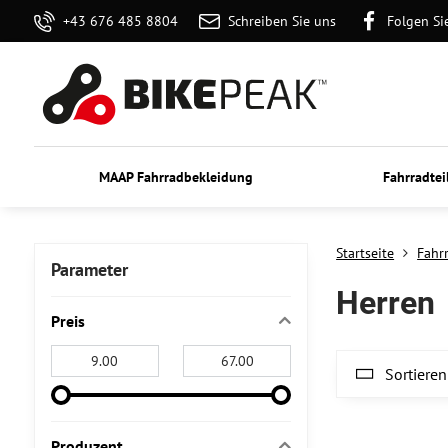
+43 676 485 8804
Schreiben Sie uns
Folgen Si
MAAP Fahrradbekleidung
Fahrradtei
Startseite
Fahr
Parameter
Herren
Preis
Von:
An:
Sortieren
Produzent