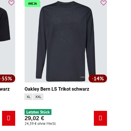
AKCIA
55%
14%
hwarz
Oakley Bern LS Trikot schwarz
:
Oakley Bern LS Trikot schwarz - Größe:
Oakley Bern LS Trikot schwarz - Größe:
XL
XXL
Letztes Stück
29,02 €
24,39 €
ohne MwSt.