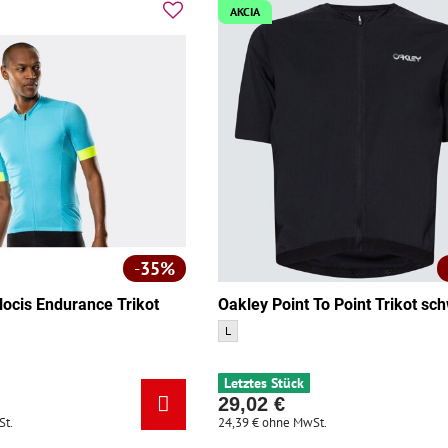
AKCIA
35%
locis Endurance Trikot
Oakley Point To Point Trikot sc
Oakley Point To Point Trikot schwarz - Größe
L
 Endurance Trikot blau - Größe:
Letztes Stück
29,02 €
St.
24,39 €
ohne MwSt.