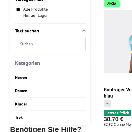
AKCIA
Alle Produkte
Nur auf Lager
Text suchen
Suchfilterergebnisse
nach
Volltext
Kategorien
Herren
Bontrager Ve
Damen
blau
Bontrager Velocis
Kinder
M
Letztes Stück
Trek
38,70 €
32,52 €
ohne Mw
Benötigen Sie Hilfe?