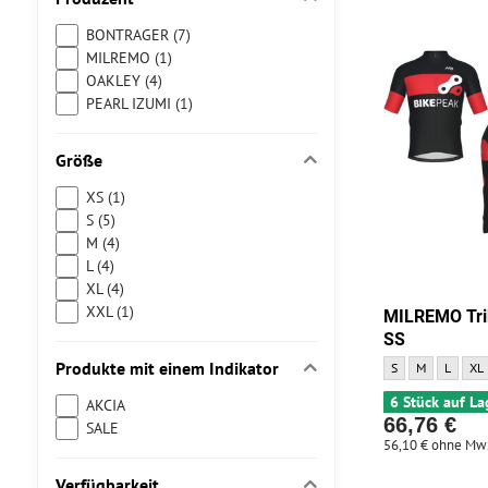
BONTRAGER (7)
MILREMO (1)
OAKLEY (4)
PEARL IZUMI (1)
Größe
XS (1)
S (5)
M (4)
L (4)
XL (4)
XXL (1)
MILREMO Tri
SS
Produkte mit einem Indikator
MILREMO Trikot C
MILREMO Trik
MILREMO
MIL
S
M
L
XL
6 Stück auf La
AKCIA
66,76 €
SALE
56,10 €
ohne Mw
Verfügbarkeit