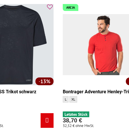
AKCIA
13%
SS Trikot schwarz
Bontrager Adventure Henley-Tri
ikot schwarz - Größe:
Bontrager Adventure Henley-Trikot rot - Grö
Bontrager Adventure Henley-Trikot rot -
L
XL
Letztes Stück
38,70 €
St.
32,52 €
ohne MwSt.