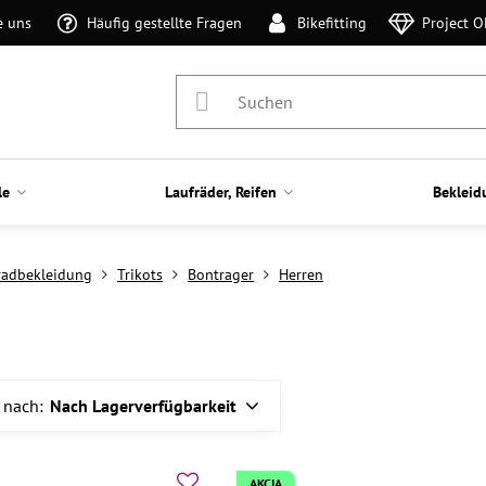
e uns
Häufig gestellte Fragen
Bikefitting
Project 
le
Laufräder, Reifen
Bekleid
radbekleidung
Trikots
Bontrager
Herren
 nach:
Nach Lagerverfügbarkeit
AKCIA