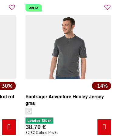
AKCIA
30%
14%
kot rot
Bontrager Adventure Henley Jersey
grau
ße:
 Größe:
Bontrager Adventure Henley Jersey grau - Größe:
S
Letztes Stück
38,70 €
32,52 €
ohne MwSt.