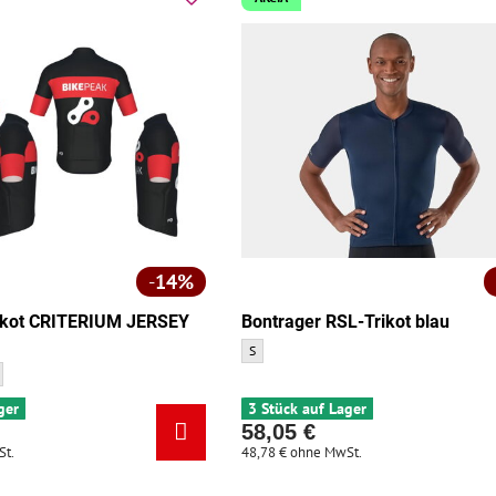
14%
kot CRITERIUM JERSEY
Bontrager RSL-Trikot blau
Bontrager RSL-Trikot blau - Größe:
S
RITERIUM JERSEY SS - Größe:
ot CRITERIUM JERSEY SS - Größe:
 Trikot CRITERIUM JERSEY SS - Größe:
REMO Trikot CRITERIUM JERSEY SS - Größe:
ger
3 Stück auf Lager
58,05 €
St.
48,78 €
ohne MwSt.