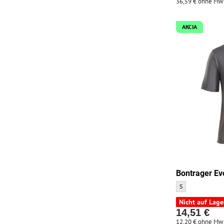
36,59 €
ohne Mw
AKCIA
Bontrager Ev
Bontrager Evoke T
S
Nicht auf Lage
14,51 €
12,20 €
ohne Mw