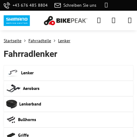
+43 676 485 8804
Schreiben Sie uns
Startseite
Fahrradteile
Lenker
Fahrradlenker
Lenker
Aerobars
Lenkerband
Bullhorns
Griffe