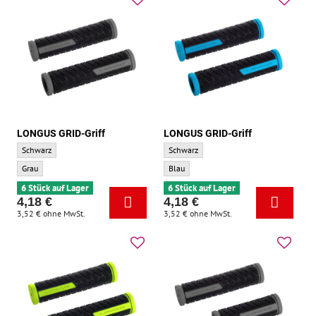
LONGUS GRID-Griff
LONGUS GRID-Griff
LONGUS GRID-Griff - Grundfarbe:
LONGUS GRID-Griff - Grundfarbe:
Schwarz
Schwarz
LONGUS GRID-Griff - Zusatzfarbe:
LONGUS GRID-Griff - Zusatzfarbe:
Grau
Blau
6 Stück auf Lager
6 Stück auf Lager
4,18 €
4,18 €
3,52 €
ohne MwSt.
3,52 €
ohne MwSt.