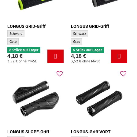
LONGUS GRID-Griff
LONGUS GRID-Griff
LONGUS GRID-Griff - Grundfarbe:
LONGUS GRID-Griff - Grundfarbe:
Schwarz
Schwarz
LONGUS GRID-Griff - Zusatzfarbe:
LONGUS GRID-Griff - Zusatzfarbe:
Gelb
Grau
6 Stück auf Lager
6 Stück auf Lager
4,18 €
4,18 €
3,52 €
ohne MwSt.
3,52 €
ohne MwSt.
LONGUS SLOPE-Griff
LONGUS-Griff VORT