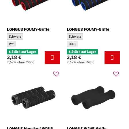
LONGUS FOUMY-Griffe
LONGUS FOUMY-Griffe
LONGUS FOUMY-Griffe - Grundfarbe:
LONGUS FOUMY-Griffe - Grundfarbe:
Schwarz
Schwarz
LONGUS FOUMY-Griffe - Zusatzfarbe:
LONGUS FOUMY-Griffe - Zusatzfarbe:
Rot
Blau
6 Stück auf Lager
6 Stück auf Lager
3,18 €
3,18 €
2,67 €
ohne MwSt.
2,67 €
ohne MwSt.
LONGUS Handlauf WRUB
LONGUS WAVE-Griffe