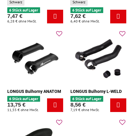
LONGUS SLOPE-Griff - Grundfarbe:
LONGUS-Griff VORT - Grundfarbe:
Schwarz
Schwarz
6 Stück auf Lager
6 Stück auf Lager
7,47 €
7,62 €
6,28 €
ohne MwSt.
6,40 €
ohne MwSt.
LONGUS Bulhorny ANATOM
LONGUS Bulhorny L-WELD
6 Stück auf Lager
6 Stück auf Lager
13,75 €
8,56 €
11,55 €
ohne MwSt.
7,19 €
ohne MwSt.