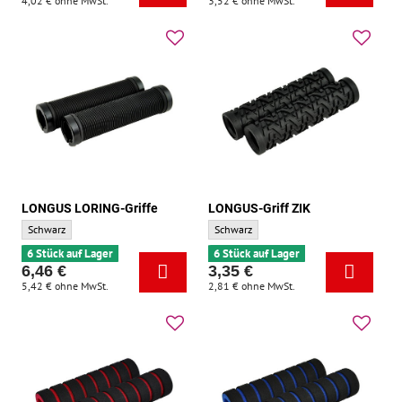
4,02 €
ohne MwSt.
3,52 €
ohne MwSt.
LONGUS LORING-Griffe
LONGUS-Griff ZIK
LONGUS LORING-Griffe - Grundfarbe:
LONGUS-Griff ZIK - Grundfarbe:
Schwarz
Schwarz
6 Stück auf Lager
6 Stück auf Lager
6,46 €
3,35 €
5,42 €
ohne MwSt.
2,81 €
ohne MwSt.