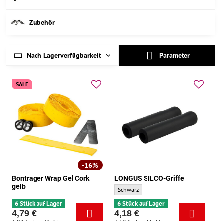
Zubehör
Nach Lagerverfügbarkeit
Parameter
SALE
16%
Bontrager Wrap Gel Cork
LONGUS SILCO-Griffe
gelb
LONGUS SILCO-Griffe - Grundfarbe:
Schwarz
6 Stück auf Lager
6 Stück auf Lager
4,79 €
4,18 €