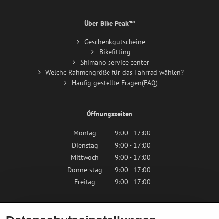
Über Bike Peak™
Geschenkgutscheine
Bikefitting
Shimano service center
Welche Rahmengröße für das Fahrrad wählen?
Häufig gestellte Fragen(FAQ)
Öffnungszeiten
Montag
9:00 - 17:00
Dienstag
9:00 - 17:00
Mittwoch
9:00 - 17:00
Donnerstag
9:00 - 17:00
Freitag
9:00 - 17:00
Samstag
9:00 - 12:00
Sonntag
Geschlossen