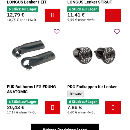
LONGUS Lenker HEIT
LONGUS Lenker STRAIT
6 Stück auf Lager
6 Stück auf Lager
12,79 €
11,41 €
10,75 €
ohne MwSt.
9,59 €
ohne MwSt.
FÜR Bullhorns LEGIERUNG
PRO Endkappen für Lenker
ANATOMIC
PRO Endkappen für Lenker - Grundfarbe:
Schwarz
6 Stück auf Lager
6 Stück auf Lager
20,43 €
7,86 €
17,17 €
ohne MwSt.
6,60 €
ohne MwSt.
Weitere Produkten laden