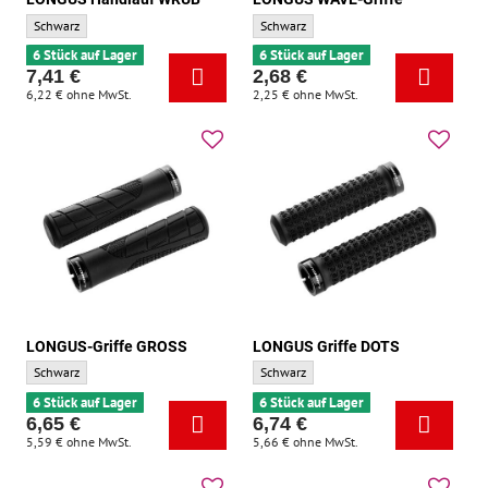
LONGUS Handlauf WRUB - Grundfarbe:
LONGUS WAVE-Griffe - Grundfarbe:
Schwarz
Schwarz
6 Stück auf Lager
6 Stück auf Lager
7,41 €
2,68 €
6,22 €
ohne MwSt.
2,25 €
ohne MwSt.
LONGUS-Griffe GROSS
LONGUS Griffe DOTS
LONGUS-Griffe GROSS - Grundfarbe:
LONGUS Griffe DOTS - Grundfarbe:
Schwarz
Schwarz
6 Stück auf Lager
6 Stück auf Lager
6,65 €
6,74 €
5,59 €
ohne MwSt.
5,66 €
ohne MwSt.