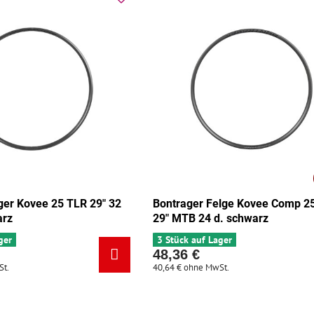
ger Kovee 25 TLR 29" 32
Bontrager Felge Kovee Comp 2
arz
29" MTB 24 d. schwarz
ger
3 Stück auf Lager
48,36 €
St.
40,64 €
ohne MwSt.