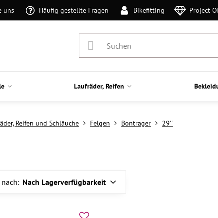
e uns
Häufig gestellte Fragen
Bikefitting
Project 
le
Laufräder, Reifen
Bekleid
räder, Reifen und Schläuche
Felgen
Bontrager
29''
 nach:
Nach Lagerverfügbarkeit