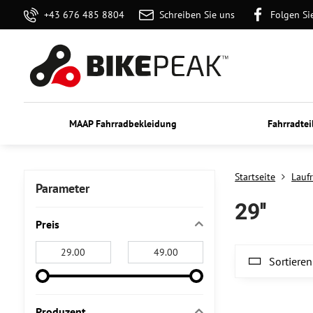
+43 676 485 8804
Schreiben Sie uns
Folgen Si
MAAP Fahrradbekleidung
Fahrradtei
Startseite
Lauf
Parameter
29''
Preis
Von:
An:
Sortieren
Produzent