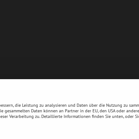
bessern, die Leistung zu analysieren und Daten über die Nutzung zu sam
die gesammelten Daten können an Partner in der EU, den USA oder ander
eser Verarbeitung zu. Detaillierte Informationen finden Sie unten, oder S
©
2026
Urheberrecht
Datenschutz-Einstellungen
Erklärung zum Datenschu
Website erstellt mit:
BiznisWeb.sk