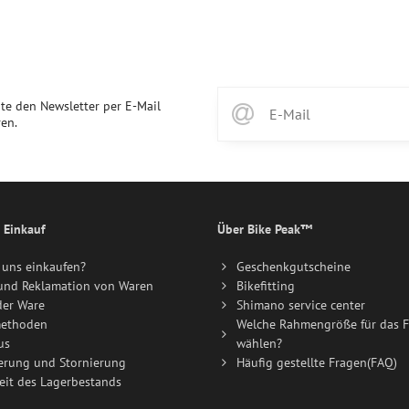
te den Newsletter per E-Mail
en.
 Einkauf
Über Bike Peak™
uns einkaufen?
Geschenkgutscheine
und Reklamation von Waren
Bikefitting
der Ware
Shimano service center
ethoden
Welche Rahmengröße für das F
us
wählen?
erung und Stornierung
Häufig gestellte Fragen(FAQ)
eit des Lagerbestands