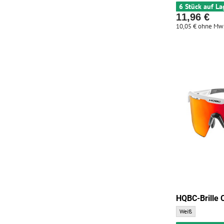
6 Stück auf La
11,96 €
10,05 €
ohne Mw
HQBC-Brille
HQBC-Brille CRAN
Weiß