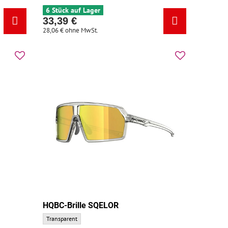
6 Stück auf Lager
33,39 €
28,06 €
ohne MwSt.
HQBC-Brille SQELOR
HQBC-Brille SQELOR - Grundfarbe:
Transparent