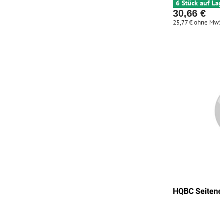
6 Stück auf La
30,66 €
25,77 €
ohne MwS
HQBC Seite