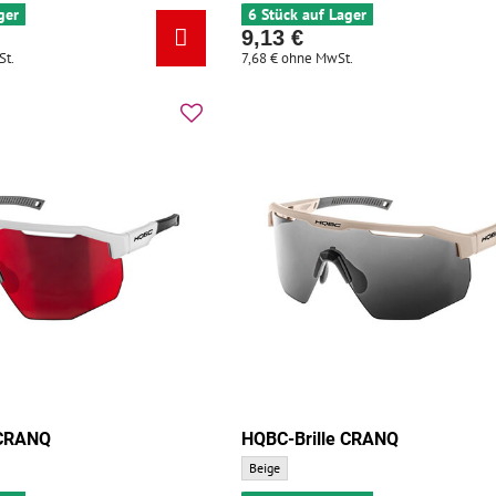
ger
6 Stück auf Lager
9,13 €
St.
7,68 €
ohne MwSt.
 CRANQ
HQBC-Brille CRANQ
Q - Grundfarbe:
HQBC-Brille CRANQ - Grundfarbe:
Beige