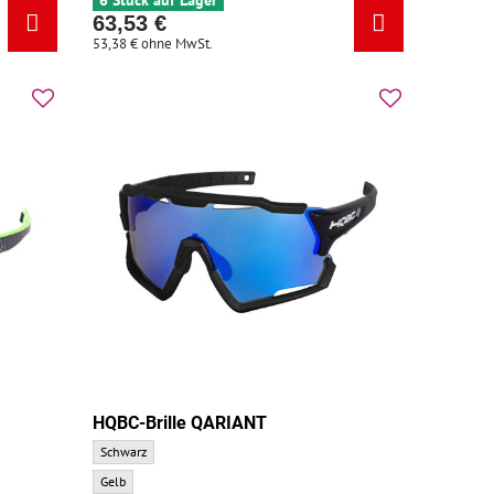
6 Stück auf Lager
63,53 €
53,38 €
ohne MwSt.
HQBC-Brille QARIANT
HQBC-Brille QARIANT - Grundfarbe:
Schwarz
HQBC-Brille QARIANT - Zusatzfarbe:
Gelb