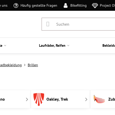
e uns
Häufig gestellte Fragen
Bikefitting
Project 
le
Laufräder, Reifen
Bekleid
radbekleidung
Brillen
ano
Oakley, Trek
Zub