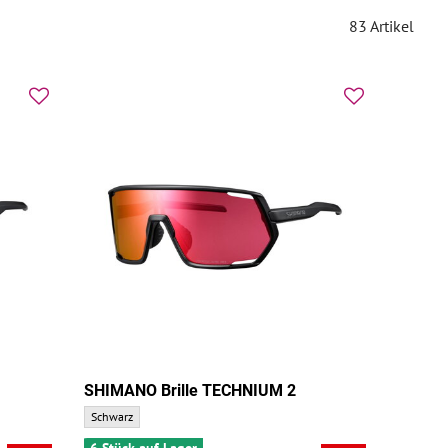
83
Artikel
SHIMANO Brille TECHNIUM 2
:
SHIMANO Brille TECHNIUM 2 - Grundfarbe:
Schwarz