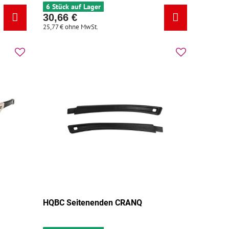
6 Stück auf Lager
30,66 €
25,77 €
ohne MwSt.
HQBC Seitenenden CRANQ