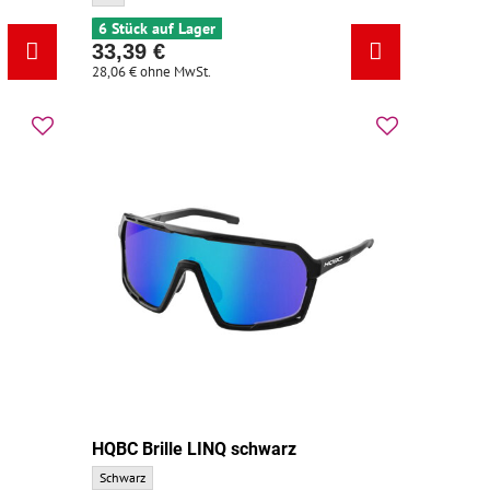
6 Stück auf Lager
33,39 €
28,06 €
ohne MwSt.
HQBC Brille LINQ schwarz
HQBC Brille LINQ schwarz - Grundfarbe:
Schwarz