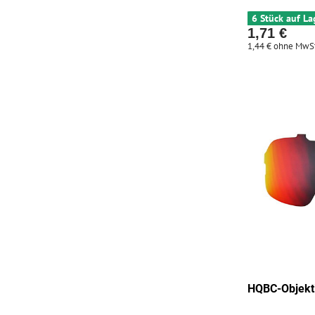
6 Stück auf La
1,71 €
1,44 €
ohne MwSt
HQBC-Objekt