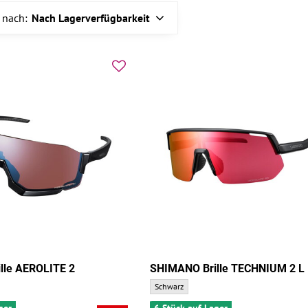
 nach:
Nach Lagerverfügbarkeit
lle AEROLITE 2
SHIMANO Brille TECHNIUM 2 L
EROLITE 2 - Grundfarbe:
SHIMANO Brille TECHNIUM 2 L - Grundfarbe
Schwarz