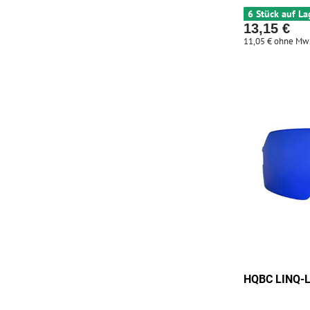
6 Stück auf La
13,15 €
11,05 €
ohne Mw
HQBC LINQ-L