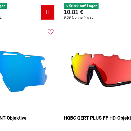
ger
6 Stück auf Lager
10,81 €
.
9,09 €
ohne MwSt.
T-Objektive
HQBC QERT PLUS FF HD-Objekt