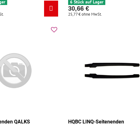
ger
6 Stück auf Lager
30,66 €
t.
25,77 €
ohne MwSt.
nenden QALKS
HQBC LINQ-Seitenenden