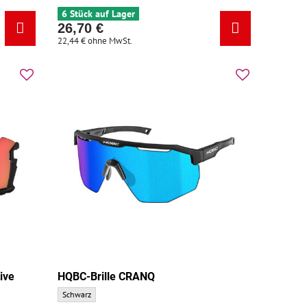
6 Stück auf Lager
26,70 €
22,44 €
ohne MwSt.
ive
HQBC-Brille CRANQ
HQBC-Brille CRANQ - Grundfarbe:
Schwarz