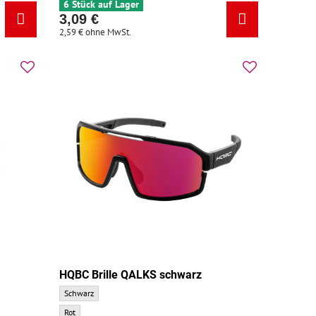
6 Stück auf Lager
3,09 €
2,59 €
ohne MwSt.
HQBC Brille QALKS schwarz
HQBC Brille QALKS schwarz - Grundfarbe:
Schwarz
HQBC Brille QALKS schwarz - Zusatzfarbe:
Rot