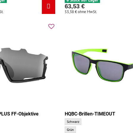
ger
6 Stück auf Lager
63,53 €
t.
53,38 €
ohne MwSt.
LUS FF-Objektive
HQBC-Brillen-TIMEOUT
HQBC-Brillen-TIMEOUT - Grundfarbe:
Schwarz
HQBC-Brillen-TIMEOUT - Zusatzfarbe:
Grün