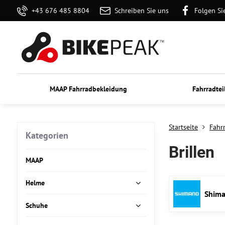
+43 676 485 8804
Schreiben Sie uns
Folgen Si
MAAP Fahrradbekleidung
Fahrradtei
Startseite
Fahr
Kategorien
Brillen
MAAP
Helme
Shim
Schuhe