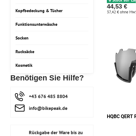
6 Stück auf La
44,53 €
Kopfbedeckung & Tücher
37,42 €
ohne MwS
Funktionsunterwäsche
Socken
Rucksäcke
Kosmetik
Benötigen Sie Hilfe?
+43 676 485 8804
info​@bikepeak​.de
HQBC QERT P
Rückgabe der Ware bis zu