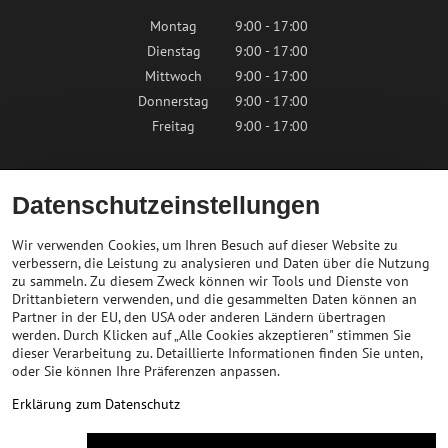
Montag
9:00 - 17:00
Dienstag
9:00 - 17:00
Mittwoch
9:00 - 17:00
Donnerstag
9:00 - 17:00
Freitag
9:00 - 17:00
Samstag
9:00 - 12:00
Datenschutzeinstellungen
Sonntag
Geschlossen
Wir verwenden Cookies, um Ihren Besuch auf dieser Website zu
verbessern, die Leistung zu analysieren und Daten über die Nutzung
zu sammeln. Zu diesem Zweck können wir Tools und Dienste von
Kontaktieren Sie uns
Drittanbietern verwenden, und die gesammelten Daten können an
Partner in der EU, den USA oder anderen Ländern übertragen
info@bikepeak.de
werden. Durch Klicken auf „Alle Cookies akzeptieren" stimmen Sie
+436764858804
dieser Verarbeitung zu. Detaillierte Informationen finden Sie unten,
Zum Geschäft navigieren
oder Sie können Ihre Präferenzen anpassen.
Erklärung zum Datenschutz