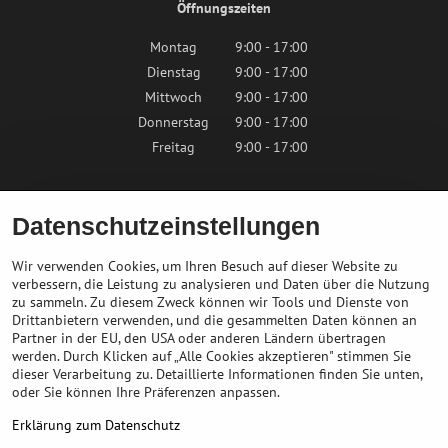
Öffnungszeiten
Montag
9:00 - 17:00
Dienstag
9:00 - 17:00
Mittwoch
9:00 - 17:00
Donnerstag
9:00 - 17:00
Freitag
9:00 - 17:00
Samstag
9:00 - 12:00
Datenschutzeinstellungen
Sonntag
Geschlossen
Wir verwenden Cookies, um Ihren Besuch auf dieser Website zu
verbessern, die Leistung zu analysieren und Daten über die Nutzung
zu sammeln. Zu diesem Zweck können wir Tools und Dienste von
Kontaktieren Sie uns
Drittanbietern verwenden, und die gesammelten Daten können an
Partner in der EU, den USA oder anderen Ländern übertragen
info@bikepeak.de
werden. Durch Klicken auf „Alle Cookies akzeptieren" stimmen Sie
+436764858804
dieser Verarbeitung zu. Detaillierte Informationen finden Sie unten,
Zum Geschäft navigieren
oder Sie können Ihre Präferenzen anpassen.
Erklärung zum Datenschutz