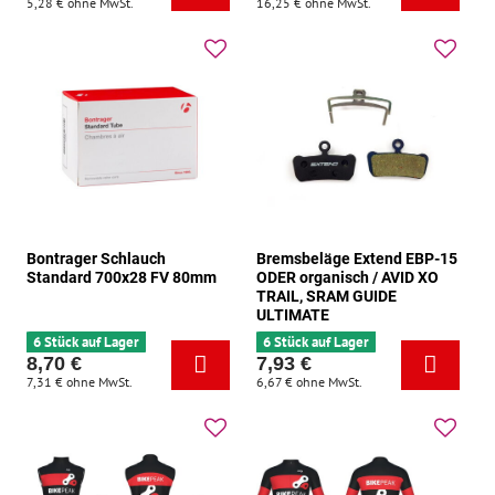
5,28 €
ohne MwSt.
16,25 €
ohne MwSt.
Bontrager Schlauch
Bremsbeläge Extend EBP-15
Standard 700x28 FV 80mm
ODER organisch / AVID XO
TRAIL, SRAM GUIDE
ULTIMATE
6 Stück auf Lager
6 Stück auf Lager
8,70 €
7,93 €
7,31 €
ohne MwSt.
6,67 €
ohne MwSt.