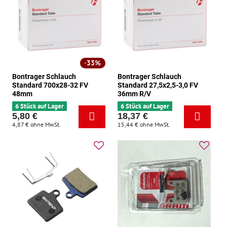
33%
Bontrager Schlauch
Bontrager Schlauch
Standard 700x28-32 FV
Standard 27,5x2,5-3,0 FV
48mm
36mm R/V
6 Stück auf Lager
6 Stück auf Lager
5,80 €
18,37 €
4,87 €
ohne MwSt.
15,44 €
ohne MwSt.