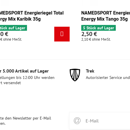
nergieriegel Total
NAMEDSPORT Energieriegel Tota
olade-Aprikose 35g
Energy Mix Karibik 35g
er
6 Stück auf Lager
2,50 €
.
2,10 €
ohne MwSt.
 5​.000 Artikel auf Lager
Trek
ellungen bis 12:00 Uhr werden
Autorisierter Service un
rt versendet
te den Newsletter per E-Mail
en.