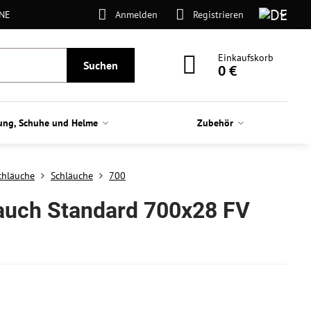
ONE
Anmelden
Registrieren
Einkaufskorb
Suchen
0 €
ung, Schuhe und Helme
Zubehör
Schläuche
Schläuche
700
auch Standard 700x28 FV