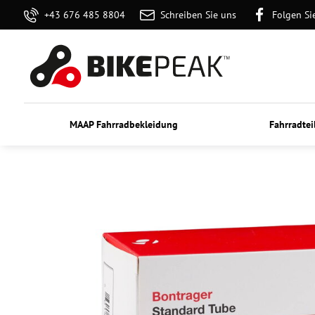
+43 676 485 8804
Schreiben Sie uns
Folgen Si
MAAP Fahrradbekleidung
Fahrradtei