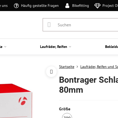
e uns
Häufig gestellte Fragen
Bikefitting
Project 
le
Laufräder, Reifen
Bekleid
Startseite
Laufräder, Reifen und 
Bontrager Schl
80mm
Größe