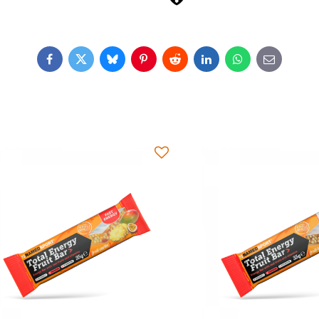
Facebook
Twitter
Bluesky
Pinterest
Reddit
LinkedIn
WhatsApp
E-
mail