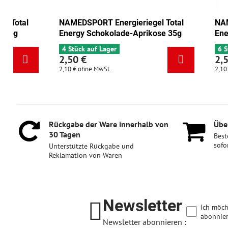
NAMEDSPORT Energieriegel Total
NAMEDSPORT E
Energy Cranberry-Walnuss 35g
Energy Schok
6 Stück auf Lager
4 Stück auf Lag
2,50 €
2,50 €
2,10 €
ohne MwSt.
2,10 €
ohne MwSt
Rückgabe der Ware innerhalb von
Über
30 Tagen
Best
sofo
Unterstützte Rückgabe und
Reklamation von Waren
Newsletter
Ich möch
abonnier
Newsletter abonnieren :