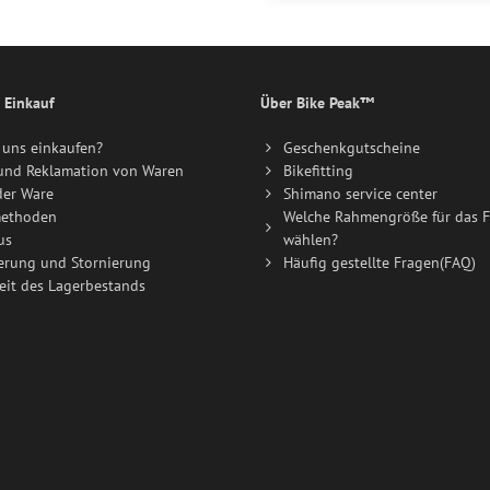
 Einkauf
Über Bike Peak™
uns einkaufen?
Geschenkgutscheine
und Reklamation von Waren
Bikefitting
der Ware
Shimano service center
ethoden
Welche Rahmengröße für das F
us
wählen?
erung und Stornierung
Häufig gestellte Fragen(FAQ)
eit des Lagerbestands