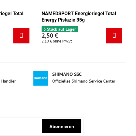
l
NAMEDSPORT Energieriegel Total
NAMEDSPOR
Energy Mix Tango 35g
Energy Pis
5 Stück auf Lager
3 Stück auf
2,50 €
2,50 €
2,10 €
ohne MwSt.
2,10 €
ohne M
SHIMANO SSC
d Händler
Offizielles Shimano Service Center
Abonnieren