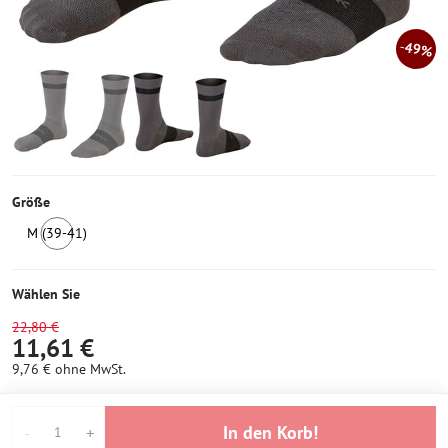
49%
Größe
M (39-41)
3
Stück
auf
Wählen Sie
Lager
22,80 €
11,61 €
9,76 €
ohne MwSt.
In den Korb!