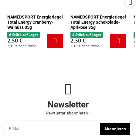
NAMEDSPORT Energieriegel
NAMEDSPORT Energieriegel
N
Total Energy Cranberry-
Total Energy Schokolade-
T
Walnuss 35g
Aprikose 35g
6 Stück auf Lager
4 Stück auf Lager
2,50 €
2,50 €
2,10 €
ohne MwSt.
2,10 €
ohne MwSt.
2
Newsletter
Newsletter abonnieren :
Abonnieren