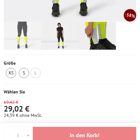
58%
Größe
XS
S
L
Letztes
Letztes
Nicht
Stück
Stück
auf
Lager
Wählen Sie
69,42 €
29,02 €
24,39 €
ohne MwSt.
In den Korb!