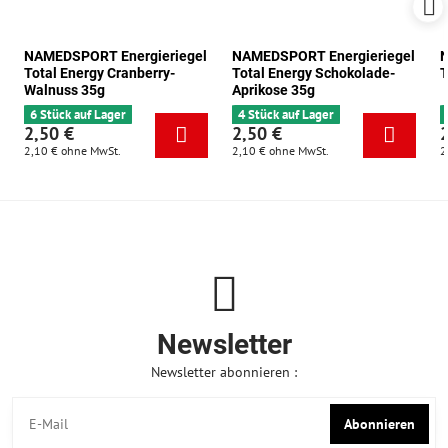
NAMEDSPORT Energieriegel
NAMEDSPORT Energieriegel
N
Total Energy Cranberry-
Total Energy Schokolade-
T
Walnuss 35g
Aprikose 35g
6 Stück auf Lager
4 Stück auf Lager
2,50 €
2,50 €
2,10 €
ohne MwSt.
2,10 €
ohne MwSt.
2
Newsletter
Newsletter abonnieren :
Abonnieren