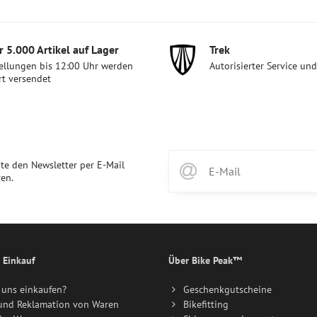
 5​.000 Artikel auf Lager
Trek
ellungen bis 12:00 Uhr werden
Autorisierter Service un
rt versendet
te den Newsletter per E-Mail
en.
 Einkauf
Über Bike Peak™
uns einkaufen?
Geschenkgutscheine
und Reklamation von Waren
Bikefitting