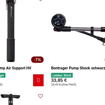
7%
mp Air Support HV
Bontrager Pump Shock schwar
ger
Letztes Stück
33,85 €
St.
28,45 €
ohne MwSt.