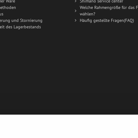
der Ware
Shimano service center
ethoden
Welche Rahmengröße für das F
us
wählen?
erung und Stornierung
Häufig gestellte Fragen(FAQ)
eit des Lagerbestands