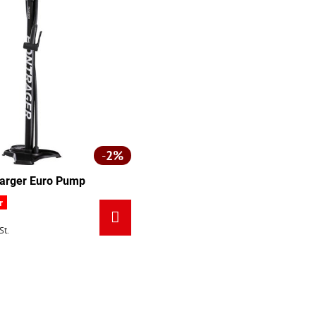
2%
harger Euro Pump
r
St.