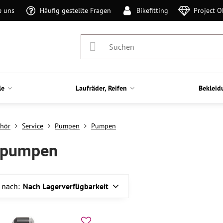
e uns
Häufig gestellte Fragen
Bikefitting
Project 
le
Laufräder, Reifen
Bekleid
hör
Service
Pumpen
Pumpen
dpumpen
 nach:
Nach Lagerverfügbarkeit