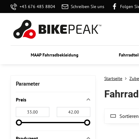
+43 676 485 8804
Schreiben Sie uns
Folgen Si
MAAP Fahrradbekleidung
Fahrradtei
Startseite
Zube
Parameter
Fahrra
Preis
Von:
An:
Sortieren
Produzent