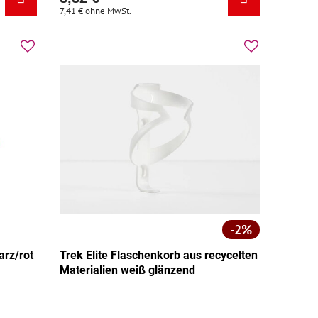
7,41 €
ohne MwSt.
2%
rz/rot
Trek Elite Flaschenkorb aus recycelten
Materialien weiß glänzend
 Grundfarbe:
Zusatzfarbe: