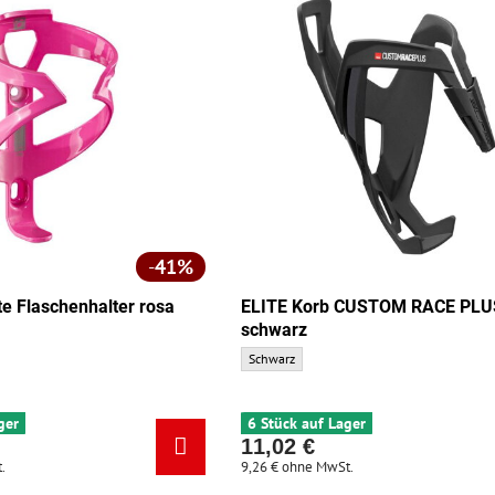
41%
te Flaschenhalter rosa
ELITE Korb CUSTOM RACE PLU
schwarz
ELITE Korb CUSTOM RACE PLUS schwarz - Gr
Schwarz
ger
6 Stück auf Lager
11,02 €
.
9,26 €
ohne MwSt.