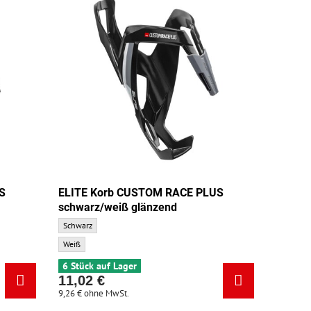
S
ELITE Korb CUSTOM RACE PLUS
schwarz/weiß glänzend
undfarbe:
ELITE Korb CUSTOM RACE PLUS schwarz/weiß glänzend - Grundfarbe:
Schwarz
ELITE Korb CUSTOM RACE PLUS schwarz/weiß glänzend - Zusatzfarbe:
Weiß
6 Stück auf Lager
11,02 €
9,26 €
ohne MwSt.