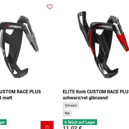
 CUSTOM RACE PLUS
ELITE Korb CUSTOM RACE PLU
ß matt
schwarz/rot glänzend
M RACE PLUS schwarz/weiß matt - Grundfarbe:
ELITE Korb CUSTOM RACE PLUS schwarz/rot 
Schwarz
M RACE PLUS schwarz/weiß matt - Zusatzfarbe:
ELITE Korb CUSTOM RACE PLUS schwarz/rot g
Rot
ger
6 Stück auf Lager
11,02 €