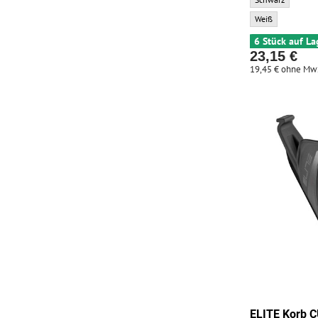
ELITE Korb VICO 
Weiß
6 Stück auf La
23,15 €
19,45 €
ohne Mw
ELITE Korb 