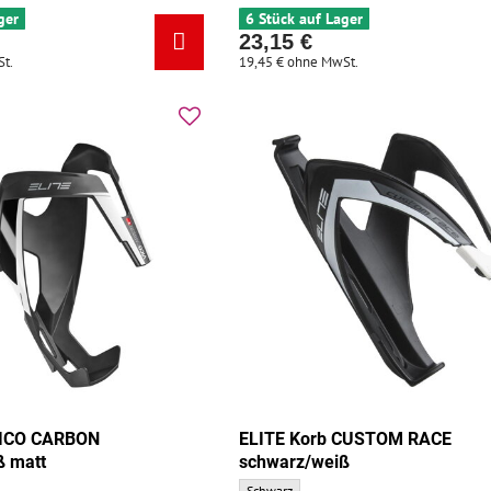
ger
6 Stück auf Lager
23,15 €
t.
19,45 €
ohne MwSt.
VICO CARBON
ELITE Korb CUSTOM RACE
ß matt
schwarz/weiß
CARBON schwarz/weiß matt - Grundfarbe:
ELITE Korb CUSTOM RACE schwarz/weiß - Gr
Schwarz