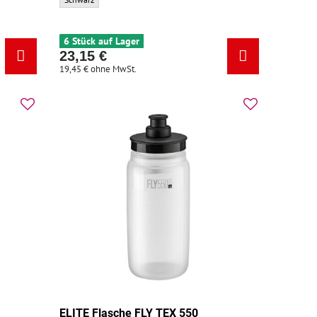
satzfarbe:
6 Stück auf Lager
23,15 €
19,45 €
ohne MwSt.
0
ELITE Flasche FLY TEX 550