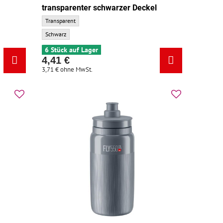
transparenter schwarzer Deckel
undfarbe:
ELITE Flasche FLY TEX 550 transparenter schwarzer Deckel - Grundfar
Transparent
ELITE Flasche FLY TEX 550 transparenter schwarzer Deckel - Zusatzfar
Schwarz
6 Stück auf Lager
4,41 €
3,71 €
ohne MwSt.