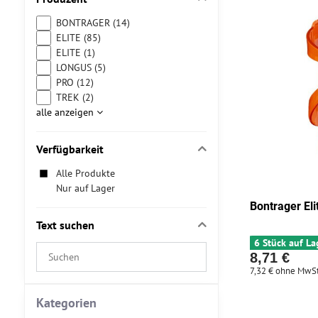
BONTRAGER (14)
ELITE (85)
ELITE (1)
LONGUS (5)
PRO (12)
TREK (2)
alle anzeigen
Verfügbarkeit
Alle Produkte
Nur auf Lager
Bontrager El
Text suchen
6 Stück auf La
Suchfilterergebnisse
8,71 €
nach
7,32 €
ohne MwSt
Volltext
Kategorien