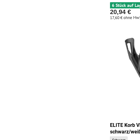
6 Stück auf La
20,94 €
17,60 €
ohne MwS
ELITE Korb 
schwarz/wei
ELITE Korb VICO 
Schwarz