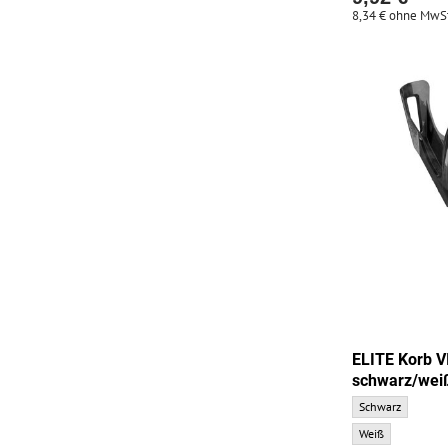
8,34 €
ohne MwSt
ELITE Korb 
schwarz/wei
ELITE Korb VICO 
Schwarz
ELITE Korb VICO 
Weiß