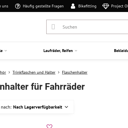
e uns
Häufig gestellte Fragen
Bikefitting
Project 
le
Laufräder, Reifen
Bekleid
hör
Trinkflaschen und Halter
Flaschenhalter
nhalter für Fahrräder
 nach:
Nach Lagerverfügbarkeit