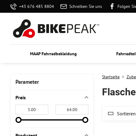
+43 676 485 8804
Schreiben Sie uns
Folgen Si
MAAP Fahrradbekleidung
Fahrradtei
Startseite
Zube
Parameter
Flasche
Preis
Von:
An:
Sortieren
Produzent