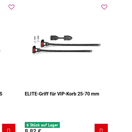
S
ELITE-Griff für VIP-Korb 25-70 mm
glänzend - Grundfarbe:
länzend - Zusatzfarbe:
6 Stück auf Lager
8,82 €