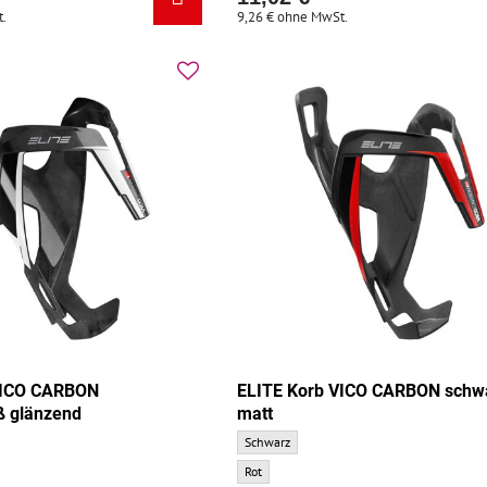
.
9,26 €
ohne MwSt.
VICO CARBON
ELITE Korb VICO CARBON schwa
ß glänzend
matt
CARBON schwarz/weiß glänzend - Grundfarbe:
ELITE Korb VICO CARBON schwarz/rot matt -
Schwarz
CARBON schwarz/weiß glänzend - Zusatzfarbe:
ELITE Korb VICO CARBON schwarz/rot matt - 
Rot