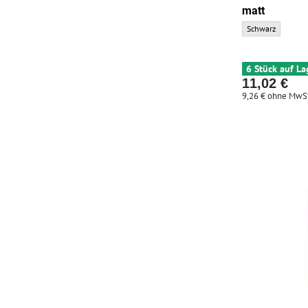
matt
ELITE Korb CUSTO
Schwarz
6 Stück auf La
11,02 €
9,26 €
ohne MwSt