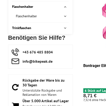
Flaschenhalter
Flaschenhalter
Trinkflaschen
Benötigen Sie Hilfe?
+43 676 485 8804
info​@bikepeak​.de
Bontrager Eli
Rückgabe der Ware bis zu
30 Tagen
Unterstützte Rückgabe und
6 Stück auf La
Reklamation von Waren
8,71 €
7,32 €
ohne MwSt
Über 5​.000 Artikel auf Lager