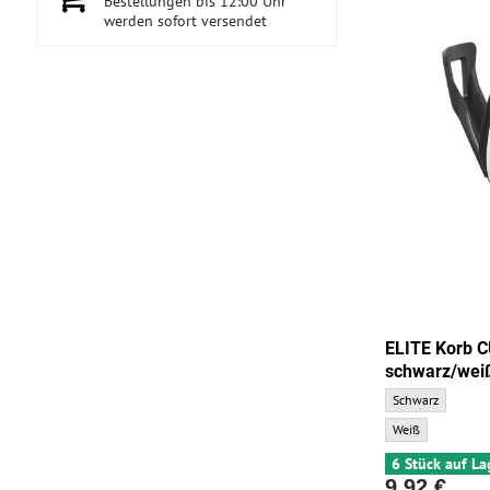
Bestellungen bis 12:00 Uhr
werden sofort versendet
ELITE Korb
schwarz/wei
ELITE Korb CUSTO
Schwarz
ELITE Korb CUSTO
Weiß
6 Stück auf La
9,92 €