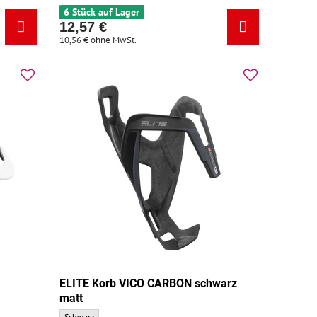
6 Stück auf Lager
12,57 €
10,56 €
ohne MwSt.
ELITE Korb VICO CARBON schwarz
matt
undfarbe:
ELITE Korb VICO CARBON schwarz matt - Grundfarbe:
Schwarz