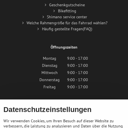
Geschenkgutscheine
Bikefitting
Shimano service center
Welche Rahmengröße für das Fahrrad wählen?
Häufig gestellte Fragen(FAQ)
Öffnungszeiten
Montag
9:00 - 17:00
Dienstag
9:00 - 17:00
Mittwoch
9:00 - 17:00
Donnerstag
9:00 - 17:00
Freitag
9:00 - 17:00
Samstag
9:00 - 12:00
Datenschutzeinstellungen
Sonntag
Geschlossen
Wir verwenden Cookies, um Ihren Besuch auf dieser Website zu
verbessern, die Leistung zu analysieren und Daten über die Nutzung