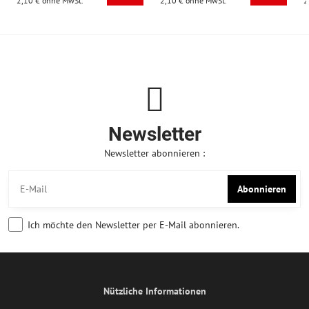
2,10 €
ohne MwSt.
2,10 €
ohne MwSt.
2
Newsletter
Newsletter abonnieren :
Abonnieren
Ich möchte den Newsletter per E-Mail abonnieren.
Nützliche Informationen