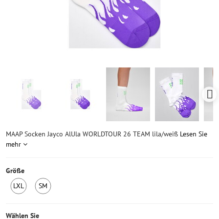
MAAP Socken Jayco AlUla WORLDTOUR 26 TEAM lila/weiß
Lesen Sie
mehr
Größe
LXL
SM
6
6
Stück
Stück
auf
auf
Wählen Sie