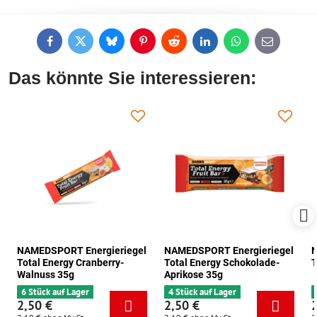
Facebook
Twitter
Bluesky
Pinterest
Reddit
LinkedIn
WhatsApp
E-
mail
Das könnte Sie interessieren:
NAMEDSPORT Energieriegel
NAMEDSPORT Energieriegel
N
Total Energy Cranberry-
Total Energy Schokolade-
T
Walnuss 35g
Aprikose 35g
6 Stück auf Lager
4 Stück auf Lager
2,50 €
2,50 €