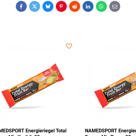
Facebook
Twitter
Bluesky
Pinterest
Reddit
LinkedIn
WhatsApp
E-
mail
 Energieriegel Total
NAMEDSPORT Energieriegel Tot