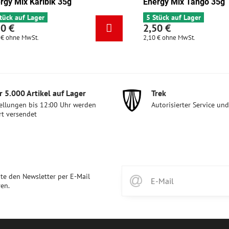
kolade-Aprikose 35g
Energy Mix Karibik 35g
ager
6 Stück auf Lager
2,50 €
St.
2,10 €
ohne MwSt.
 5​.000 Artikel auf Lager
Trek
ellungen bis 12:00 Uhr werden
Autorisierter Service un
rt versendet
te den Newsletter per E-Mail
en.