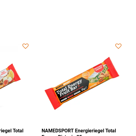
al
NAMEDSPORT Energieriegel Total
NAMEDSPO