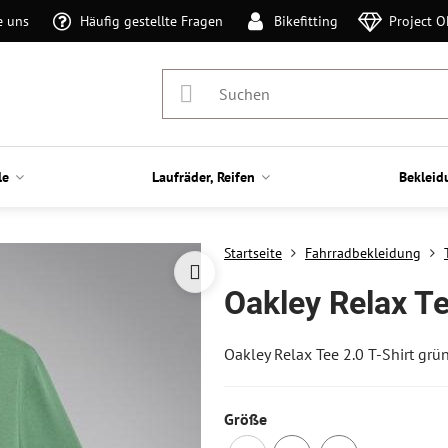
e uns
Häufig gestellte Fragen
Bikefitting
Project 
le
Laufräder, Reifen
Bekleid
Startseite
Fahrradbekleidung
Oakley Relax Te
Oakley Relax Tee 2.0 T-Shirt grü
Größe