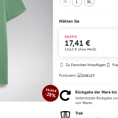
M
L
XL
Nicht
3
Letztes
auf
Stück
Stück
Lager
auf
Wählen Sie
Lager
24,19 €
17,41 €
14,63 €
ohne MwSt.
Zu Favoriten hinzufügen
Fra
Produzent:
24,19 €
Rückgabe der Ware bis
28%
Unterstützte Rückgabe un
von Waren
Trek