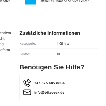
Händler
Offizielles Shimano Service Center
Zusätzliche Informationen
egendem
ht.
Kategorie:
T-Shirts
und
ssform
Größe:
XL
Benötigen Sie Hilfe?
+43 676 485 8804
info​@bikepeak​.de