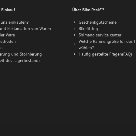
 Einkauf
Über Bike Peak™
uns einkaufen?
Geschenkgutscheine
und Reklamation von Waren
Bikefitting
der Ware
Shimano service center
ethoden
Welche Rahmengröße für das F
us
wählen?
erung und Stornierung
Häufig gestellte Fragen(FAQ)
eit des Lagerbestands