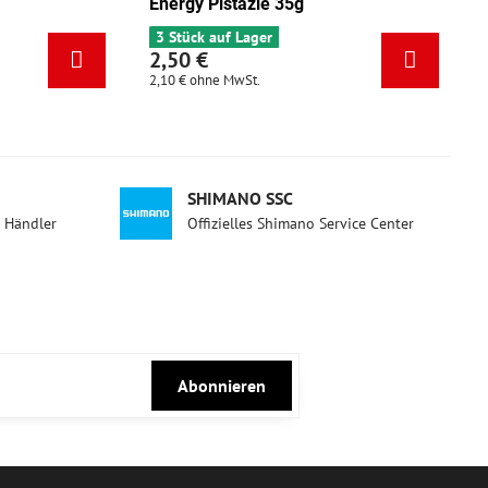
Energy Mix Tango 35g
Energy Pi
5 Stück auf Lager
3 Stück a
2,50 €
2,50 €
2,10 €
ohne MwSt.
2,10 €
ohne
SHIMANO SSC
d Händler
Offizielles Shimano Service Center
Abonnieren