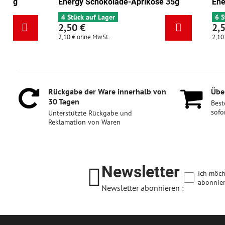
Energy Cranberry-Walnuss 35g
Energy Scho
6 Stück auf Lager
4 Stück auf L
2,50 €
2,50 €
2,10 €
ohne MwSt.
2,10 €
ohne Mw
Rückgabe der Ware innerhalb von
Über
30 Tagen
Best
sofo
Unterstützte Rückgabe und
Reklamation von Waren
Newsletter
Ich möch
abonnier
Newsletter abonnieren :