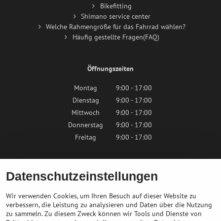
Bikefitting
Shimano service center
Welche Rahmengröße für das Fahrrad wählen?
Häufig gestellte Fragen(FAQ)
Öffnungszeiten
Montag
9:00 - 17:00
Dienstag
9:00 - 17:00
Mittwoch
9:00 - 17:00
Donnerstag
9:00 - 17:00
Freitag
9:00 - 17:00
Samstag
9:00 - 12:00
Datenschutzeinstellungen
Sonntag
Geschlossen
Wir verwenden Cookies, um Ihren Besuch auf dieser Website zu
verbessern, die Leistung zu analysieren und Daten über die Nutzung
zu sammeln. Zu diesem Zweck können wir Tools und Dienste von
Kontaktieren Sie uns