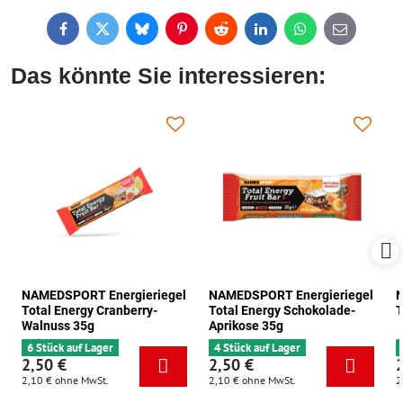
Facebook
Twitter
Bluesky
Pinterest
Reddit
LinkedIn
WhatsApp
E-
mail
Das könnte Sie interessieren:
NAMEDSPORT Energieriegel
NAMEDSPORT Energieriegel
N
Total Energy Cranberry-
Total Energy Schokolade-
T
Walnuss 35g
Aprikose 35g
6 Stück auf Lager
4 Stück auf Lager
2,50 €
2,50 €
2,10 €
ohne MwSt.
2,10 €
ohne MwSt.
2