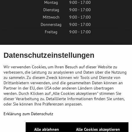
Montag
9:00 - 17:00
Dienstag
9:00 - 17:00
Mittwoch
9:00 - 17:00
Donnerstag
9:00 - 17:00
Freitag
9:00 - 17:00
Samstag
9:00 - 12:00
Datenschutzeinstellungen
Sonntag
Geschlossen
Wir verwenden Cookies, um Ihren Besuch auf dieser Website zu
verbessern, die Leistung zu analysieren und Daten über die Nutzung
zu sammeln. Zu diesem Zweck können wir Tools und Dienste von
Kontaktieren Sie uns
Drittanbietern verwenden, und die gesammelten Daten können an
Partner in der EU, den USA oder anderen Ländern übertragen
info@bikepeak.de
werden. Durch Klicken auf „Alle Cookies akzeptieren" stimmen Sie
+436764858804
dieser Verarbeitung zu. Detaillierte Informationen finden Sie unten,
oder Sie können Ihre Präferenzen anpassen.
Zum Geschäft navigieren
Erklärung zum Datenschutz
©
2026
Urheberrecht
Alle ablehnen
Alle Cookies akzeptieren