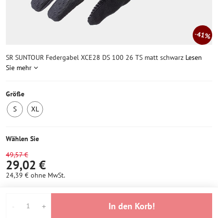
41%
SR SUNTOUR Federgabel XCE28 DS 100 26 TS matt schwarz
Lesen
Sie mehr
Größe
S
XL
Letztes
Letztes
Stück
Stück
Wählen Sie
49,57 €
29,02 €
24,39 €
ohne MwSt.
In den Korb!