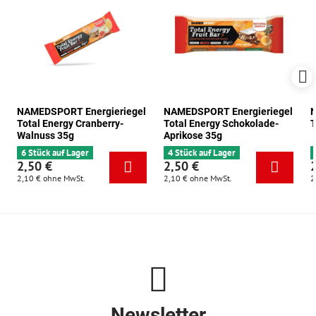
NAMEDSPORT Energieriegel
NAMEDSPORT Energieriegel
N
Total Energy Cranberry-
Total Energy Schokolade-
T
Walnuss 35g
Aprikose 35g
6 Stück auf Lager
4 Stück auf Lager
2,50 €
2,50 €
2,10 €
ohne MwSt.
2,10 €
ohne MwSt.
2
Newsletter