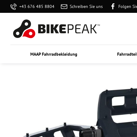
+43 676 485 8804
Schreiben Sie uns
Folgen Si
MAAP Fahrradbekleidung
Fahrradtei