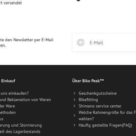
rt versendet
te den Newsletter per E-Mail
en.
 Einkauf
Über Bike Peak™
uns einkaufen?
Geschenkgutscheine
und Reklamation von Waren
Bikefitting
der Ware
Shimano service center
ethoden
Welche Rahmengröße für das F
us
wählen?
erung und Stornierung
Häufig gestellte Fragen(FAQ)
eit des Lagerbestands