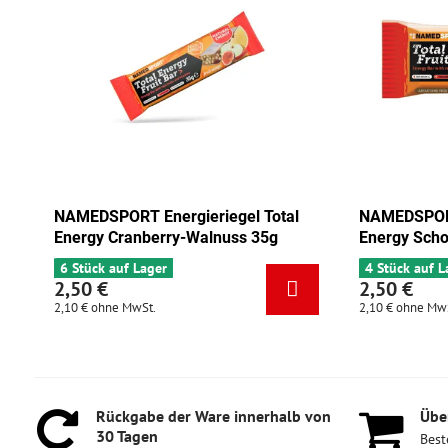
l Total
NAMEDSPORT Energieriegel Total
NAM
s 35g
Energy Schokolade-Aprikose 35g
Ene
4 Stück auf Lager
6 S
2,50 €
2,
2,10 €
ohne MwSt.
2,10
Rückgabe der Ware innerhalb von
Über
30 Tagen
Best