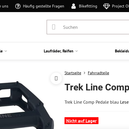
e uns
Häufig gestellte Fragen
Bikefitting
Project 
le
Laufräder, Reifen
Bekleid
Startseite
Fahrradteile
Trek Line Comp
Trek Line Comp Pedale blau
Lese
Nicht auf Lager