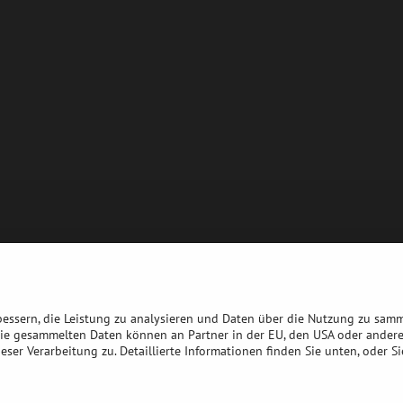
bessern, die Leistung zu analysieren und Daten über die Nutzung zu sam
die gesammelten Daten können an Partner in der EU, den USA oder ander
eser Verarbeitung zu. Detaillierte Informationen finden Sie unten, oder S
©
2026
Urheberrecht
Datenschutz-Einstellungen
Erklärung zum Datenschu
Website erstellt mit:
BiznisWeb.sk