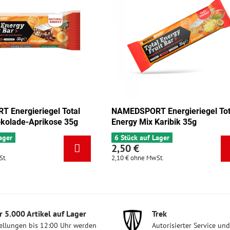
EDSPORT Energieriegel Total
NAMEDSPORT Energieri
rgy Mix Karibik 35g
Energy Mix Tango 35g
tück auf Lager
5 Stück auf Lager
50 €
2,50 €
 €
ohne MwSt.
2,10 €
ohne MwSt.
 5​.000 Artikel auf Lager
Trek
ellungen bis 12:00 Uhr werden
Autorisierter Service un