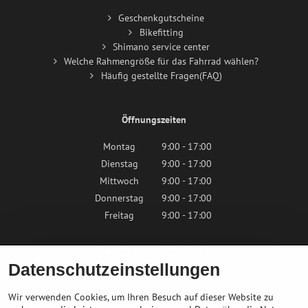
Geschenkgutscheine
Bikefitting
Shimano service center
Welche Rahmengröße für das Fahrrad wählen?
Häufig gestellte Fragen(FAQ)
Öffnungszeiten
Montag
9:00 - 17:00
Dienstag
9:00 - 17:00
Mittwoch
9:00 - 17:00
Donnerstag
9:00 - 17:00
Freitag
9:00 - 17:00
Samstag
9:00 - 12:00
Datenschutzeinstellungen
Sonntag
Geschlossen
Wir verwenden Cookies, um Ihren Besuch auf dieser Website zu