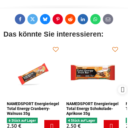
Facebook
Twitter
Bluesky
Pinterest
Reddit
LinkedIn
WhatsApp
E-
mail
Das könnte Sie interessieren:
NAMEDSPORT Energieriegel
NAMEDSPORT Energieriegel
N
Total Energy Cranberry-
Total Energy Schokolade-
T
Walnuss 35g
Aprikose 35g
6 Stück auf Lager
4 Stück auf Lager
2,50 €
2,50 €