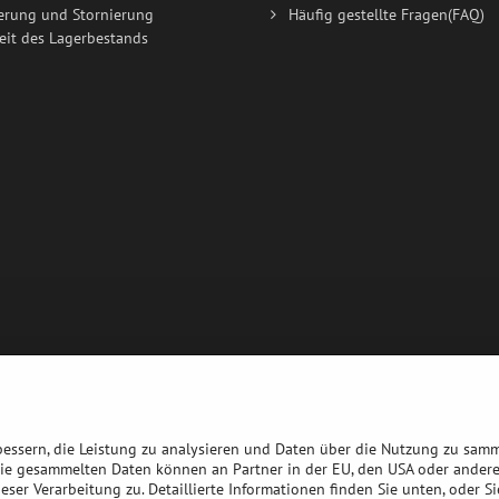
erung und Stornierung
Häufig gestellte Fragen(FAQ)
eit des Lagerbestands
bessern, die Leistung zu analysieren und Daten über die Nutzung zu sam
die gesammelten Daten können an Partner in der EU, den USA oder ander
eser Verarbeitung zu. Detaillierte Informationen finden Sie unten, oder S