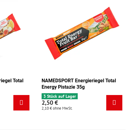
al
NAMEDSPORT Energieriegel Total
NAMEDSPO
Energy Mix Tango 35g
Energy Pi
5 Stück auf Lager
3 Stück au
2,50 €
2,50 €
2,10 €
ohne MwSt.
2,10 €
ohne 