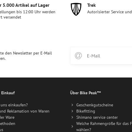
 5​.000 Artikel auf Lager
Trek
ellungen bis 12:00 Uhr werden
Autorisierter Service un
rt versendet
te den Newsletter per E-Mail
en.
 Einkauf
Über Bike Peak™
uns einkaufen?
Geschenkgutscheine
und Reklamation von Waren
Bikefitting
der Ware
Shimano service center
ethoden
Welche Rahmengröße für das F
us
wählen?