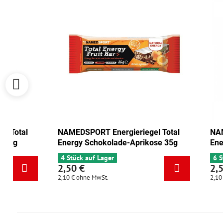
NAMEDSPORT Energieriegel Total
NAMEDSPORT 
Energy Cranberry-Walnuss 35g
Energy Scho
6 Stück auf Lager
4 Stück auf L
2,50 €
2,50 €
2,10 €
ohne MwSt.
2,10 €
ohne MwS