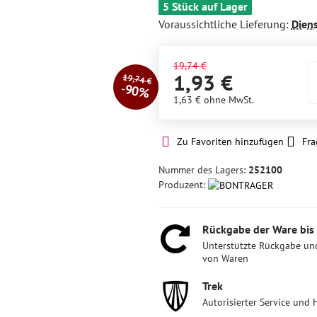
5 Stück auf Lager
Voraussichtliche Lieferung:
Dien
19,74 €
1,93 €
19,74 €
90%
1,63 €
ohne MwSt.
Zu Favoriten hinzufügen
Fra
Nummer des Lagers:
252100
Produzent:
Rückgabe der Ware bis
Unterstützte Rückgabe un
von Waren
Trek
Autorisierter Service und 