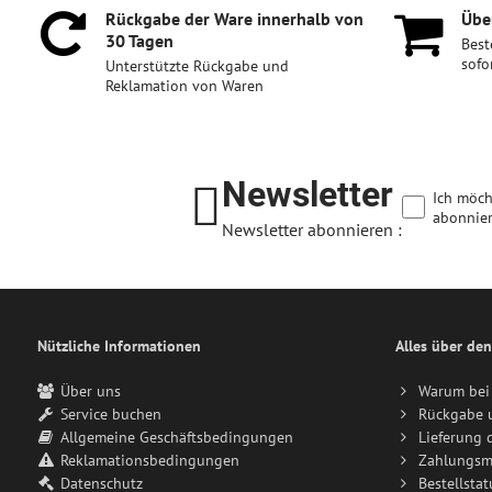
Rückgabe der Ware innerhalb von
Über
30 Tagen
Best
sofo
Unterstützte Rückgabe und
Reklamation von Waren
Newsletter
Ich möch
abonnier
Newsletter abonnieren :
Nützliche Informationen
Alles über den
Über uns
Warum bei 
Service buchen
Rückgabe 
Allgemeine Geschäftsbedingungen
Lieferung 
Reklamationsbedingungen
Zahlungsm
Datenschutz
Bestellstat