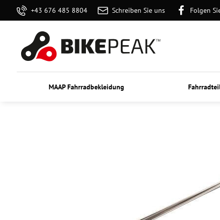
+43 676 485 8804
Schreiben Sie uns
Folgen Si
MAAP Fahrradbekleidung
Fahrradtei