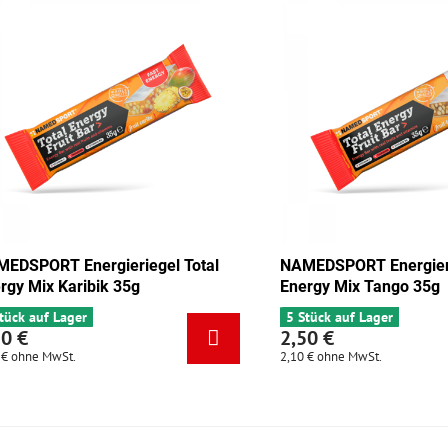
Energieriegel Total
NAMEDSPORT Energieriegel Tot
kolade-Aprikose 35g
Energy Mix Karibik 35g
ager
6 Stück auf Lager
2,50 €
t.
2,10 €
ohne MwSt.