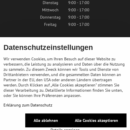
Dienstag
9:00 - 17:00
Mittwoch
9:00 - 17:00
Donnerstag
9:00 - 17:00
Freitag
9:00 - 17:00
Samstag
9:00 - 12:00
Datenschutzeinstellungen
Sonntag
Geschlossen
Wir verwenden Cookies, um Ihren Besuch auf dieser Website zu
verbessern, die Leistung zu analysieren und Daten über die Nutzung
zu sammeln. Zu diesem Zweck können wir Tools und Dienste von
Kontaktieren Sie uns
Drittanbietern verwenden, und die gesammelten Daten können an
Partner in der EU, den USA oder anderen Ländern übertragen
info@bikepeak.de
werden. Durch Klicken auf „Alle Cookies akzeptieren" stimmen Sie
+436764858804
dieser Verarbeitung zu. Detaillierte Informationen finden Sie unten,
oder Sie können Ihre Präferenzen anpassen.
Zum Geschäft navigieren
Erklärung zum Datenschutz
©
2026
Urheberrecht
Alle ablehnen
Alle Cookies akzeptieren
Datenschutz-Einstellungen
Erklärung zum Datenschutz