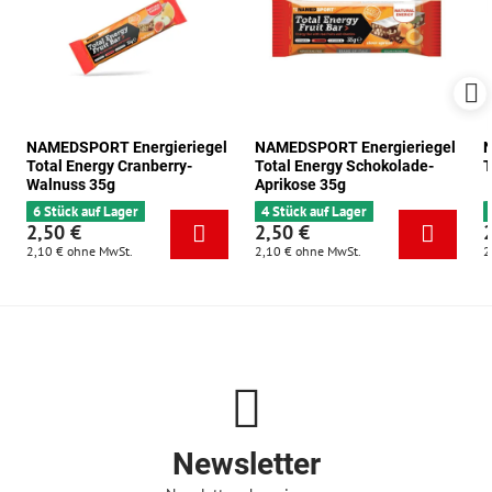
NAMEDSPORT Energieriegel
NAMEDSPORT Energieriegel
N
Total Energy Cranberry-
Total Energy Schokolade-
T
Walnuss 35g
Aprikose 35g
6 Stück auf Lager
4 Stück auf Lager
2,50 €
2,50 €
2,10 €
ohne MwSt.
2,10 €
ohne MwSt.
2
Newsletter