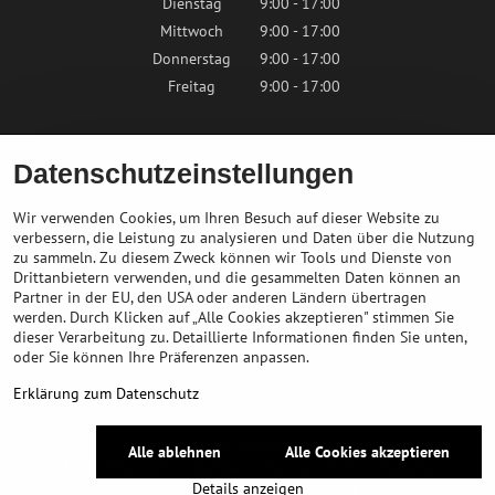
Dienstag
9:00 - 17:00
Mittwoch
9:00 - 17:00
Donnerstag
9:00 - 17:00
Freitag
9:00 - 17:00
Samstag
9:00 - 12:00
Datenschutzeinstellungen
Sonntag
Geschlossen
Wir verwenden Cookies, um Ihren Besuch auf dieser Website zu
verbessern, die Leistung zu analysieren und Daten über die Nutzung
zu sammeln. Zu diesem Zweck können wir Tools und Dienste von
Kontaktieren Sie uns
Drittanbietern verwenden, und die gesammelten Daten können an
Partner in der EU, den USA oder anderen Ländern übertragen
info@bikepeak.de
werden. Durch Klicken auf „Alle Cookies akzeptieren" stimmen Sie
+436764858804
dieser Verarbeitung zu. Detaillierte Informationen finden Sie unten,
oder Sie können Ihre Präferenzen anpassen.
Zum Geschäft navigieren
Erklärung zum Datenschutz
©
2026
Urheberrecht
Alle ablehnen
Alle Cookies akzeptieren
Datenschutz-Einstellungen
Erklärung zum Datenschutz
Details anzeigen
Website erstellt mit:
BiznisWeb.sk