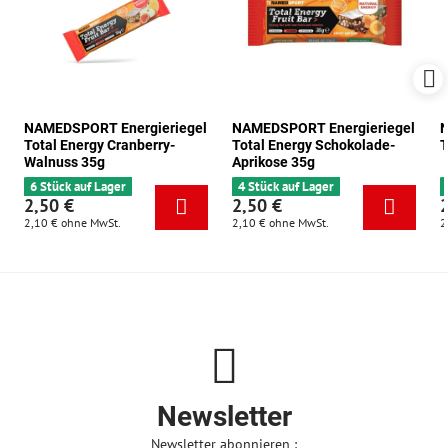
NAMEDSPORT Energieriegel
NAMEDSPORT Energieriegel
N
Total Energy Cranberry-
Total Energy Schokolade-
T
Walnuss 35g
Aprikose 35g
6 Stück auf Lager
4 Stück auf Lager
2,50 €
2,50 €
2,10 €
ohne MwSt.
2,10 €
ohne MwSt.
2
Newsletter
Newsletter abonnieren :