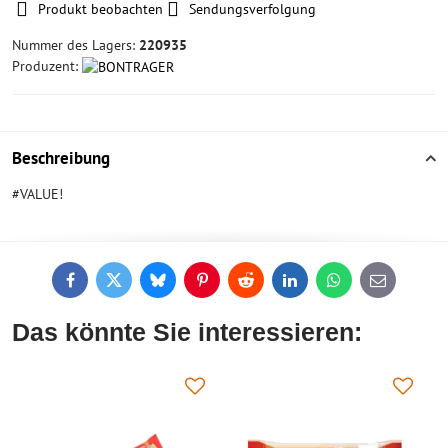
Produkt beobachten
Sendungsverfolgung
Nummer des Lagers:
220935
Produzent:
Beschreibung
#VALUE!
Facebook
Twitter
Bluesky
Pinterest
Reddit
LinkedIn
WhatsApp
E-
mail
Das könnte Sie interessieren: