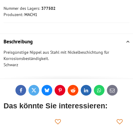
Nummer des Lagers:
377502
Produzent:
MACH1
Beschreibung
Preisgünstige Nippel aus Stahl mit Nickelbeschichtung für
Korrosionsbeständigkeit.
Schwarz
Facebook
Twitter
Bluesky
Pinterest
Reddit
LinkedIn
WhatsApp
E-
mail
Das könnte Sie interessieren: