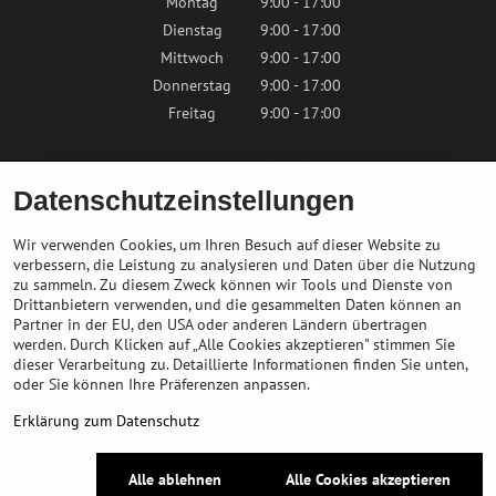
Montag
9:00 - 17:00
Dienstag
9:00 - 17:00
Mittwoch
9:00 - 17:00
Donnerstag
9:00 - 17:00
Freitag
9:00 - 17:00
Samstag
9:00 - 12:00
Datenschutzeinstellungen
Sonntag
Geschlossen
Wir verwenden Cookies, um Ihren Besuch auf dieser Website zu
verbessern, die Leistung zu analysieren und Daten über die Nutzung
zu sammeln. Zu diesem Zweck können wir Tools und Dienste von
Kontaktieren Sie uns
Drittanbietern verwenden, und die gesammelten Daten können an
Partner in der EU, den USA oder anderen Ländern übertragen
info@bikepeak.de
werden. Durch Klicken auf „Alle Cookies akzeptieren" stimmen Sie
+436764858804
dieser Verarbeitung zu. Detaillierte Informationen finden Sie unten,
oder Sie können Ihre Präferenzen anpassen.
Zum Geschäft navigieren
Erklärung zum Datenschutz
©
2026
Urheberrecht
Alle ablehnen
Alle Cookies akzeptieren
Datenschutz-Einstellungen
Erklärung zum Datenschutz