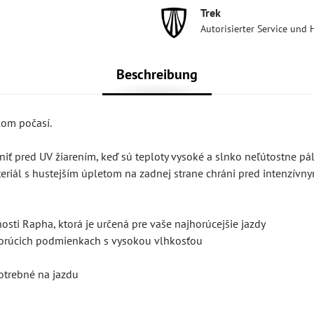
Trek
Autorisierter Service und 
Beschreibung
lom počasí.
ť pred UV žiarením, keď sú teploty vysoké a slnko neľútostne pál
teriál s hustejším úpletom na zadnej strane chráni pred intenzívn
ti Rapha, ktorá je určená pre vaše najhorúcejšie jazdy
 horúcich podmienkach s vysokou vlhkosťou
potrebné na jazdu