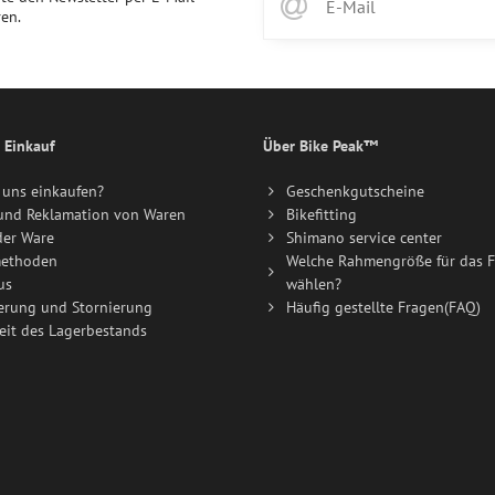
en.
 Einkauf
Über Bike Peak™
uns einkaufen?
Geschenkgutscheine
und Reklamation von Waren
Bikefitting
der Ware
Shimano service center
ethoden
Welche Rahmengröße für das F
us
wählen?
erung und Stornierung
Häufig gestellte Fragen(FAQ)
eit des Lagerbestands