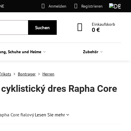
ONE
Anmelden
Registrieren
Einkaufskorb
Suchen
0 €
ung, Schuhe und Helme
Zubehör
Trikots
Bontrager
Herren
cyklistický dres Rapha Core
Rapha Core fialový
Lesen Sie mehr