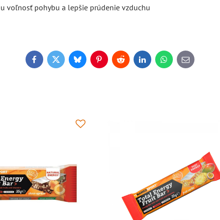
lnu voľnosť pohybu a lepšie prúdenie vzduchu
Facebook
Twitter
Bluesky
Pinterest
Reddit
LinkedIn
WhatsApp
E-
mail