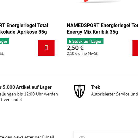
EDSPORT Energieriegel Total
NAMEDSPORT Energieri
rgy Mix Karibik 35g
Energy Mix Tango 35g
tück auf Lager
5 Stück auf Lager
50 €
2,50 €
 €
ohne MwSt.
2,10 €
ohne MwSt.
 5​.000 Artikel auf Lager
Trek
ellungen bis 12:00 Uhr werden
Autorisierter Service un
rt versendet
te den Newsletter per E-Mail