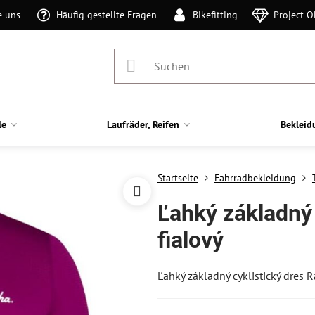
e uns
Häufig gestellte Fragen
Bikefitting
Project 
le
Laufräder, Reifen
Bekleid
Startseite
Fahrradbekleidung
Ľahký základný 
fialový
Ľahký základný cyklistický dres 