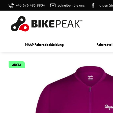
+43 676 485 8804
Schreiben Sie uns
Folgen Si
MAAP Fahrradbekleidung
Fahrradtei
AKCIA