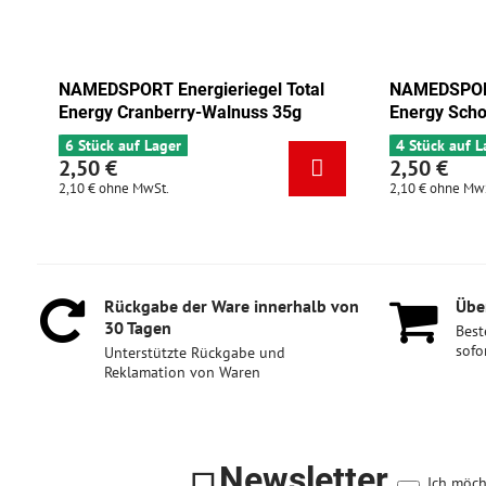
l Total
NAMEDSPORT Energieriegel Total
NAM
s 35g
Energy Schokolade-Aprikose 35g
Ene
4 Stück auf Lager
6 S
2,50 €
2,
2,10 €
ohne MwSt.
2,10
Rückgabe der Ware innerhalb von
Über
30 Tagen
Best
sofo
Unterstützte Rückgabe und
Reklamation von Waren
Newsletter
Ich möch