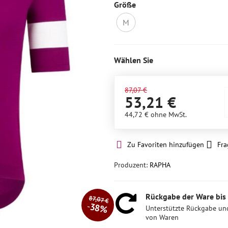
Größe
M
Nicht
auf
Lager
Wählen Sie
87,07 €
53,21 €
44,72 €
ohne MwSt.
Zu Favoriten hinzufügen
Fra
Produzent:
RAPHA
Rückgabe der Ware bis
87,07 €
38%
Unterstützte Rückgabe un
von Waren