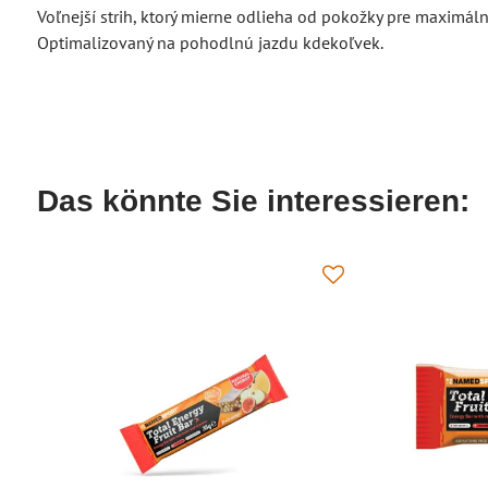
Voľnejší strih, ktorý mierne odlieha od pokožky pre maximá
Optimalizovaný na pohodlnú jazdu kdekoľvek.
Das könnte Sie interessieren: