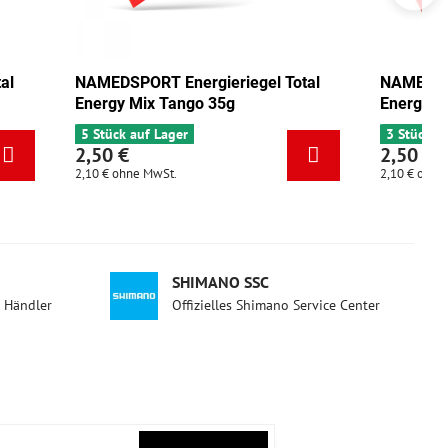
egel Total
NAMEDSPORT Energieriegel Total
Energy Pistazie 35g
3 Stück auf Lager
2,50 €
2,10 €
ohne MwSt.
SHIMANO SSC
d Händler
Offizielles Shimano Service Center