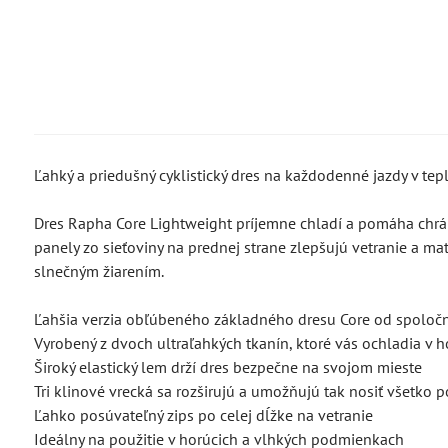
Ľahký a priedušný cyklistický dres na každodenné jazdy v tep
Dres Rapha Core Lightweight príjemne chladí a pomáha chráni
panely zo sieťoviny na prednej strane zlepšujú vetranie a ma
slnečným žiarením.
Ľahšia verzia obľúbeného základného dresu Core od spoločnos
Vyrobený z dvoch ultraľahkých tkanín, ktoré vás ochladia v
Široký elastický lem drží dres bezpečne na svojom mieste
Tri klinové vrecká sa rozširujú a umožňujú tak nosiť všetko 
Ľahko posúvateľný zips po celej dĺžke na vetranie
Ideálny na použitie v horúcich a vlhkých podmienkach