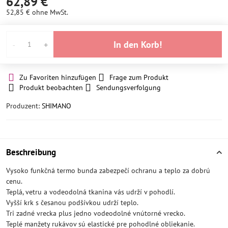
62,89 €
52,85 €
ohne MwSt.
In den Korb!
Zu Favoriten hinzufügen
Frage zum Produkt
Produkt beobachten
Sendungsverfolgung
Produzent:
SHIMANO
Beschreibung
Vysoko funkčná termo bunda zabezpečí ochranu a teplo za dobrú
cenu.
Teplá, vetru a vodeodolná tkanina vás udrží v pohodlí.
Vyšší krk s česanou podšívkou udrží teplo.
Tri zadné vrecka plus jedno vodeodolné vnútorné vrecko.
Teplé manžety rukávov sú elastické pre pohodlné obliekanie.