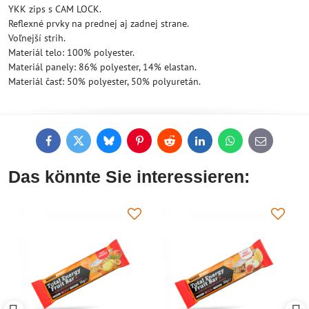
YKK zips s CAM LOCK.
Reflexné prvky na prednej aj zadnej strane.
Voľnejší strih.
Materiál telo: 100% polyester.
Materiál panely: 86% polyester, 14% elastan.
Materiál časť: 50% polyester, 50% polyuretán.
Facebook
Twitter
Bluesky
Pinterest
Reddit
LinkedIn
WhatsApp
E-
mail
Das könnte Sie interessieren: