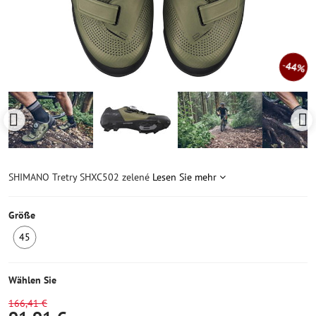
44%
SHIMANO Tretry SHXC502 zelené
Lesen Sie mehr
Größe
45
3
Stück
auf
Wählen Sie
Lager
166,41 €