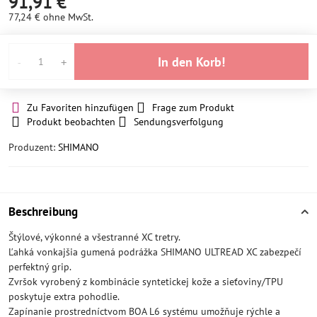
91,91 €
77,24 €
ohne MwSt.
In den Korb!
Zu Favoriten hinzufügen
Frage zum Produkt
Produkt beobachten
Sendungsverfolgung
Produzent:
SHIMANO
Beschreibung
Štýlové, výkonné a všestranné XC tretry.
Ľahká vonkajšia gumená podrážka SHIMANO ULTREAD XC zabezpečí
perfektný grip.
Zvršok vyrobený z kombinácie syntetickej kože a sieťoviny/TPU
poskytuje extra pohodlie.
Zapínanie prostredníctvom BOA L6 systému umožňuje rýchle a