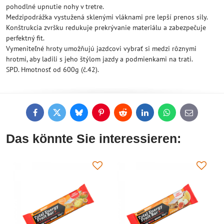
pohodlné upnutie nohy v tretre.
Medzipodrážka vystužená sklenými vláknami pre lepší prenos sily.
Konštrukcia zvršku redukuje prekrývanie materiálu a zabezpečuje
perfektný fit.
Vymeniteľné hroty umožňujú jazdcovi vybrať si medzi rôznymi
hrotmi, aby ladili s jeho štýlom jazdy a podmienkami na trati.
SPD. Hmotnosť od 600g (č.42).
Facebook
Twitter
Bluesky
Pinterest
Reddit
LinkedIn
WhatsApp
E-
mail
Das könnte Sie interessieren: