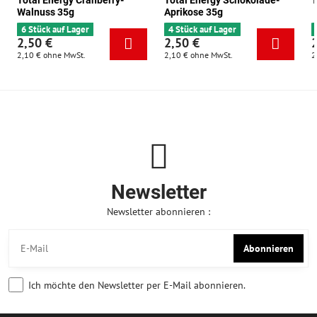
Total Energy Cranberry-
Total Energy Schokolade-
T
Walnuss 35g
Aprikose 35g
6 Stück auf Lager
4 Stück auf Lager
2,50 €
2,50 €
2,10 €
ohne MwSt.
2,10 €
ohne MwSt.
2
Newsletter
Newsletter abonnieren :
Abonnieren
Ich möchte den Newsletter per E-Mail abonnieren.