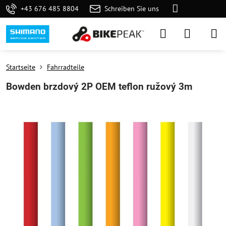
+43 676 485 8804
Schreiben Sie uns
Startseite
Fahrradteile
Bowden brzdový 2P OEM teflon ružový 3m