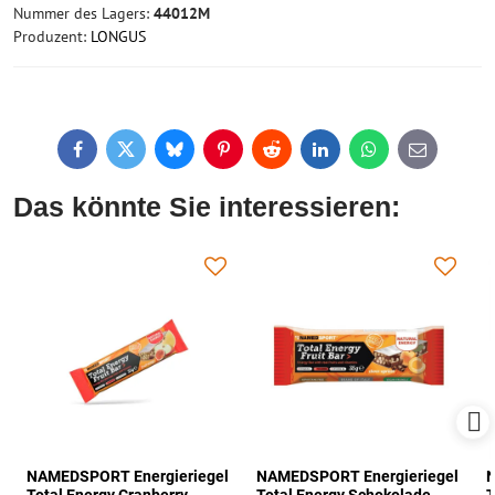
Nummer des Lagers:
44012M
Produzent:
LONGUS
Facebook
Twitter
Bluesky
Pinterest
Reddit
LinkedIn
WhatsApp
E-
mail
Das könnte Sie interessieren:
NAMEDSPORT Energieriegel
NAMEDSPORT Energieriegel
N