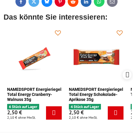
Facebook
Twitter
Bluesky
Pinterest
Reddit
LinkedIn
WhatsApp
E-
mail
Das könnte Sie interessieren:
NAMEDSPORT Energieriegel
NAMEDSPORT Energieriegel
N
Total Energy Cranberry-
Total Energy Schokolade-
T
Walnuss 35g
Aprikose 35g
6 Stück auf Lager
4 Stück auf Lager
2,50 €
2,50 €
2,10 €
ohne MwSt.
2,10 €
ohne MwSt.
2