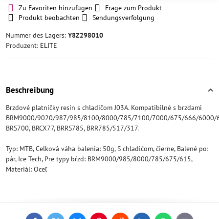
Zu Favoriten hinzufügen
Frage zum Produkt
Produkt beobachten
Sendungsverfolgung
Nummer des Lagers:
Y8Z298010
Produzent:
ELITE
Beschreibung
Brzdové platničky resin s chladičom J03A. Kompatibilné s brzdami
BRM9000/9020/987/985/8100/8000/785/7100/7000/675/666/6000/6
BRS700, BRCX77, BRRS785, BRR785/517/317.
Typ: MTB, Celková váha balenia: 50g, S chladičom, čierne, Balené po:
pár, Ice Tech, Pre typy bŕzd: BRM9000/985/8000/785/675/615,
Materiál: Oceľ