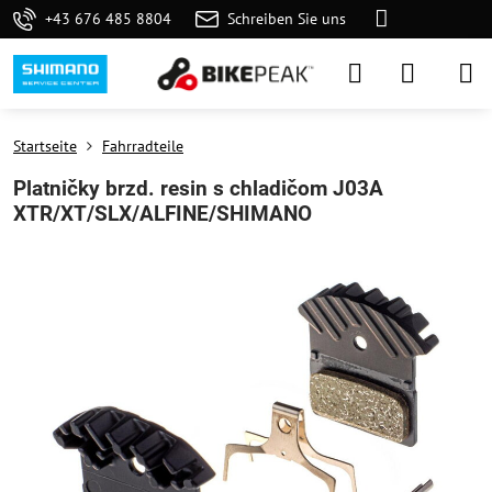
+43 676 485 8804
Schreiben Sie uns
Startseite
Fahrradteile
Platničky brzd. resin s chladičom J03A
XTR/XT/SLX/ALFINE/SHIMANO