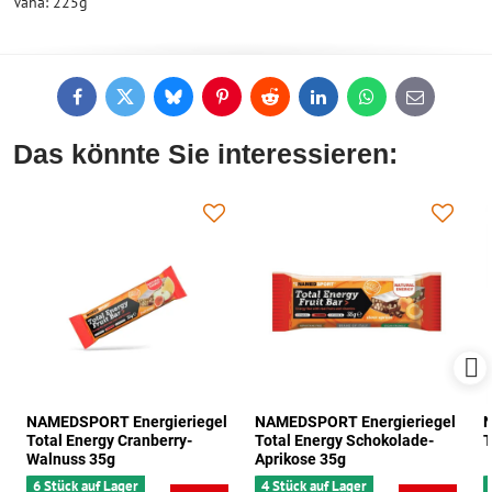
Váha: 225g
Facebook
Twitter
Bluesky
Pinterest
Reddit
LinkedIn
WhatsApp
E-
mail
Das könnte Sie interessieren:
NAMEDSPORT Energieriegel
NAMEDSPORT Energieriegel
N
Total Energy Cranberry-
Total Energy Schokolade-
T
Walnuss 35g
Aprikose 35g
6 Stück auf Lager
4 Stück auf Lager