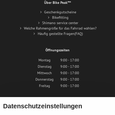
Über Bike Peak™
Geschenkgutscheine
Bikefitting
Shimano service center
Welche Rahmengröße für das Fahrrad wählen?
Häufig gestellte Fragen(FAQ)
Öffnungszeiten
Montag
9:00 - 17:00
Dienstag
9:00 - 17:00
Mittwoch
9:00 - 17:00
Donnerstag
9:00 - 17:00
Freitag
9:00 - 17:00
Samstag
9:00 - 12:00
Datenschutzeinstellungen
Sonntag
Geschlossen