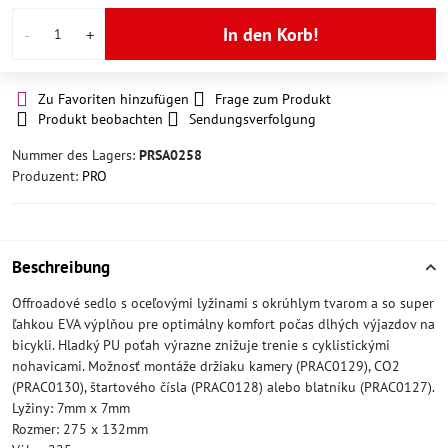
In den Korb!
Zu Favoriten hinzufügen
Frage zum Produkt
Produkt beobachten
Sendungsverfolgung
Nummer des Lagers:
PRSA0258
Produzent:
PRO
Beschreibung
Offroadové sedlo s oceľovými lyžinami s okrúhlym tvarom a so super
ľahkou EVA výplňou pre optimálny komfort počas dlhých výjazdov na
bicykli. Hladký PU poťah výrazne znižuje trenie s cyklistickými
nohavicami. Možnosť montáže držiaku kamery (PRAC0129), CO2
(PRAC0130), štartového čísla (PRAC0128) alebo blatníku (PRAC0127).
Lyžiny: 7mm x 7mm
Rozmer: 275 x 132mm