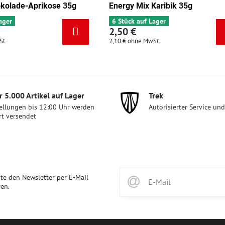
rgy Mix Karibik 35g
Energy Mix Tango 35g
tück auf Lager
5 Stück auf Lager
50 €
2,50 €
 €
ohne MwSt.
2,10 €
ohne MwSt.
 5​.000 Artikel auf Lager
Trek
ellungen bis 12:00 Uhr werden
Autorisierter Service un
rt versendet
te den Newsletter per E-Mail
en.