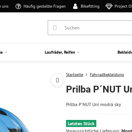
e uns
Häufig gestellte Fragen
Bikefitting
Project 
le
Laufräder, Reifen
Bekleid
Startseite
Fahrradbekleidung
Prilba P´NUT U
Prilba P´NUT Uni modrá sky
Letztes Stück
Voraussichtliche Lieferung:
Mont