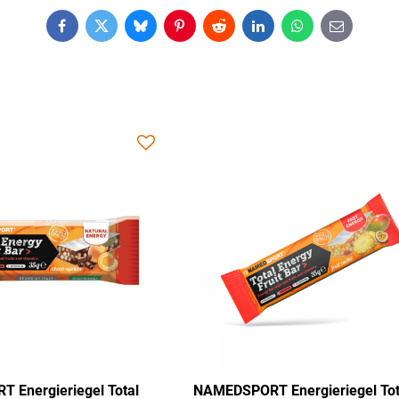
Facebook
Twitter
Bluesky
Pinterest
Reddit
LinkedIn
WhatsApp
E-
mail
EDSPORT Energieriegel Total
NAMEDSPORT Energieri