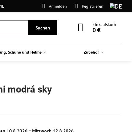
ONE
Anmelden
Registrieren
Einkaufskorb
Suchen
0 €
ung, Schuhe und Helme
Zubehör
ni modrá sky
ag
10.8.2026 −
Mittwoch
12.8.2026