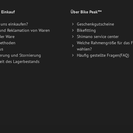
 Einkauf
Über Bike Peak™
uns einkaufen?
Geschenkgutscheine
und Reklamation von Waren
Bikefitting
der Ware
Shimano service center
ethoden
Welche Rahmengröße für das F
us
wählen?
erung und Stornierung
Häufig gestellte Fragen(FAQ)
eit des Lagerbestands