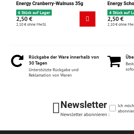
s 35g
Energy Schokolade-Aprikose 35g
Ene
4 Stück auf Lager
6 S
2,50 €
2,
2,10 €
ohne MwSt.
2,10
Rückgabe der Ware innerhalb von
Über
30 Tagen
Best
sofo
Unterstützte Rückgabe und
Reklamation von Waren
Newsletter
Ich möch
abonnier
Newsletter abonnieren :