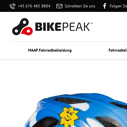
+43 676 485 8804
Schreiben Sie uns
Folgen Si
MAAP Fahrradbekleidung
Fahrradtei