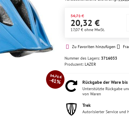
34,71 €
20,32 €
17,07 €
ohne MwSt.
Zu Favoriten hinzufügen
Fra
Nummer des Lagers:
3716033
Produzent:
LAZER
34,71 €
41%
Rückgabe der Ware bis
Unterstützte Rückgabe un
von Waren
Trek
Autorisierter Service und 