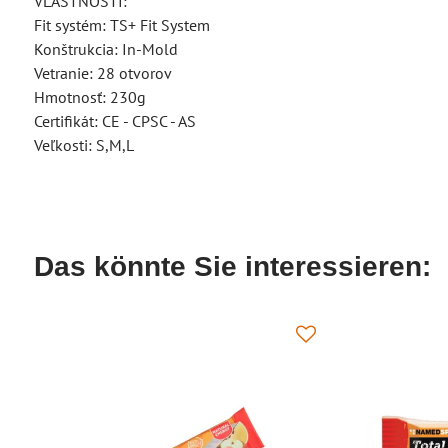
VLASTNOSTI:
Fit systém: TS+ Fit System
Konštrukcia: In-Mold
Vetranie: 28 otvorov
Hmotnosť: 230g
Certifikát: CE - CPSC - AS
Veľkosti: S,M,L
Das könnte Sie interessieren: