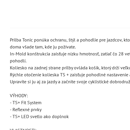
Prilba Tonic ponúka ochranu, štýl a pohodlie pre jazdcov, ktor
doma všade tam, kde ju požívate.
In-Mold konštrukcia zaisťuje nízku hmotnosť, zatiaľ čo 28 ve
pohodlí.
Koliesko na zadnej strane prilby ovláda košík, ktorý drží veľkú
Rýchle otočenie kolieska TS + zaisťuje pohodlné nastavenie 
Upravíte si ju aj za jazdy a začnite svoje cyklistické dobrodruž
VÝHODY:
- TS+ Fit System
- Reflexné prvky
- TS+ LED svetlo ako doplnok