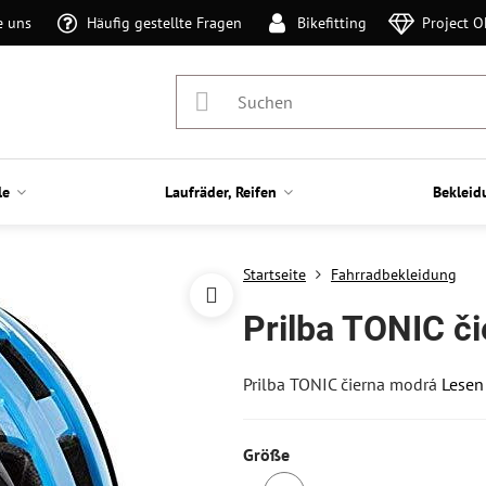
e uns
Häufig gestellte Fragen
Bikefitting
Project 
le
Laufräder, Reifen
Bekleid
Startseite
Fahrradbekleidung
Prilba TONIC č
Prilba TONIC čierna modrá
Lesen
Größe