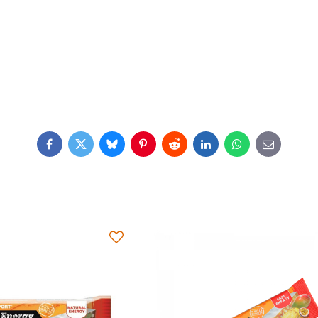
Facebook
Twitter
Bluesky
Pinterest
Reddit
LinkedIn
WhatsApp
E-
mail