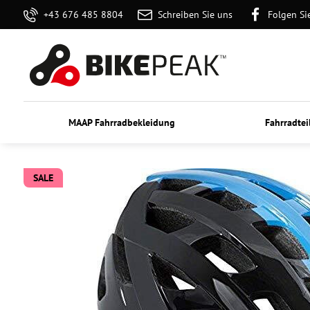
+43 676 485 8804
Schreiben Sie uns
Folgen Si
MAAP Fahrradbekleidung
Fahrradtei
SALE