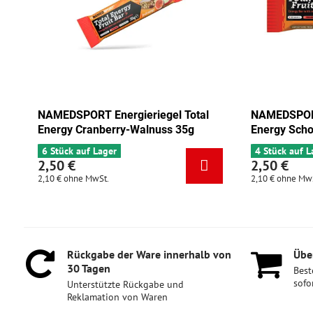
NAMEDSPORT Energieriegel Total
NAMEDSPORT
Energy Cranberry-Walnuss 35g
Energy Scho
6 Stück auf Lager
4 Stück auf L
2,50 €
2,50 €
2,10 €
ohne MwSt.
2,10 €
ohne Mw
Rückgabe der Ware innerhalb von
Über
30 Tagen
Best
sofo
Unterstützte Rückgabe und
Reklamation von Waren