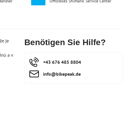
Händler
Offizielles Shimano Service Center
že je
Benötigen Sie Hilfe?
dnú a v
+43 676 485 8804
info​@bikepeak​.de