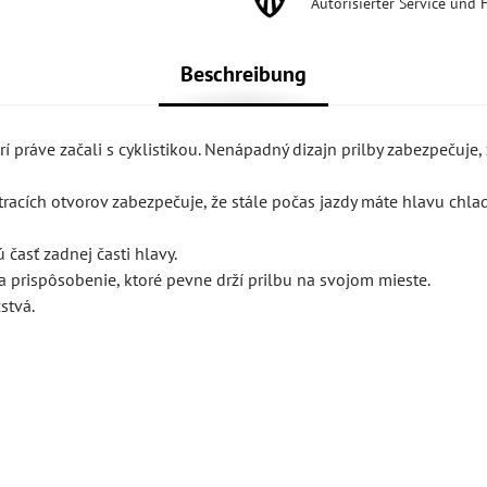
Autorisierter Service und 
Beschreibung
í práve začali s cyklistikou. Nenápadný dizajn prilby zabezpečuje, 
tracích otvorov zabezpečuje, že stále počas jazdy máte hlavu chla
 časť zadnej časti hlavy.
a prispôsobenie, ktoré pevne drží prilbu na svojom mieste.
stvá.