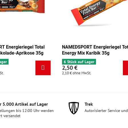
 Energieriegel Total
NAMEDSPORT Energieriegel Tot
kolade-Aprikose 35g
Energy Mix Karibik 35g
ager
6 Stück auf Lager
2,50 €
St.
2,10 €
ohne MwSt.
 5​.000 Artikel auf Lager
Trek
ellungen bis 12:00 Uhr werden
Autorisierter Service un
rt versendet