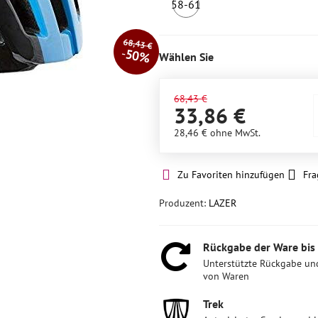
58-61
Letztes
Stück
68,43 €
50%
Wählen Sie
68,43 €
33,86 €
28,46 €
ohne MwSt.
Zu Favoriten hinzufügen
Fra
Produzent:
LAZER
Rückgabe der Ware bis
Unterstützte Rückgabe un
von Waren
Trek