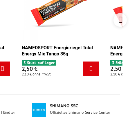
al
NAMEDSPORT Energieriegel Total
NAMEDSPO
Energy Mix Tango 35g
Energy Pi
5 Stück auf Lager
3 Stück a
2,50 €
2,50 €
2,10 €
ohne MwSt.
2,10 €
ohne
SHIMANO SSC
d Händler
Offizielles Shimano Service Center