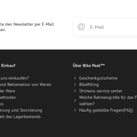
te den Newsletter per E-Mail
en.
 Einkauf
Über Bike Peak™
uns einkaufen?
Geschenkgutscheine
und Reklamation von Waren
Bikefitting
der Ware
Shimano service center
ethoden
Welche Rahmengröße für das F
us
wählen?
erung und Stornierung
Häufig gestellte Fragen(FAQ)
eit des Lagerbestands