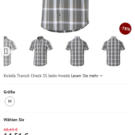
78%
Košeľa Transit Check SS šedo-hnedá
Lesen Sie mehr
Größe
M
Letztes
Stück
Wählen Sie
68,43 €