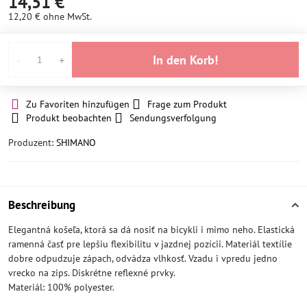
14,51 €
12,20 €
ohne MwSt.
In den Korb!
Zu Favoriten hinzufügen
Frage zum Produkt
Produkt beobachten
Sendungsverfolgung
Produzent:
SHIMANO
Beschreibung
Elegantná košeľa, ktorá sa dá nosiť na bicykli i mimo neho. Elastická
ramenná časť pre lepšiu flexibilitu v jazdnej pozícii. Materiál textílie
dobre odpudzuje zápach, odvádza vlhkosť. Vzadu i vpredu jedno
vrecko na zips. Diskrétne reflexné prvky.
Materiál: 100% polyester.