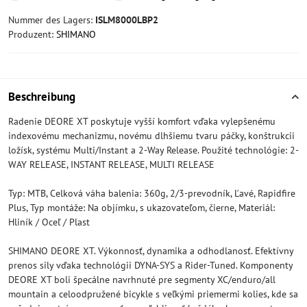
Nummer des Lagers:
ISLM8000LBP2
Produzent:
SHIMANO
Beschreibung
Radenie DEORE XT poskytuje vyšší komfort vďaka vylepšenému
indexovému mechanizmu, novému dlhšiemu tvaru páčky, konštrukcii
ložísk, systému Multi/Instant a 2-Way Release. Použité technológie: 2-
WAY RELEASE, INSTANT RELEASE, MULTI RELEASE
Typ: MTB, Celková váha balenia: 360g, 2/3-prevodník, Ľavé, Rapidfire
Plus, Typ montáže: Na objímku, s ukazovateľom, čierne, Materiál:
Hliník / Oceľ / Plast
SHIMANO DEORE XT. Výkonnosť, dynamika a odhodlanosť. Efektívny
prenos sily vďaka technológii DYNA-SYS a Rider-Tuned. Komponenty
DEORE XT boli špecálne navrhnuté pre segmenty XC/enduro/all
mountain a celoodpružené bicykle s veľkými priemermi kolies, kde sa