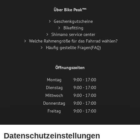
Über Bike Peak™
Geschenkgutscheine
Bikefitting
Shimano service center
Welche Rahmengröße für das Fahrrad wählen?
Häufig gestellte Fragen(FAQ)
Öffnungszeiten
Montag
9:00 - 17:00
Dienstag
9:00 - 17:00
Mittwoch
9:00 - 17:00
Donnerstag
9:00 - 17:00
Freitag
9:00 - 17:00
Samstag
9:00 - 12:00
Datenschutzeinstellungen
Sonntag
Geschlossen