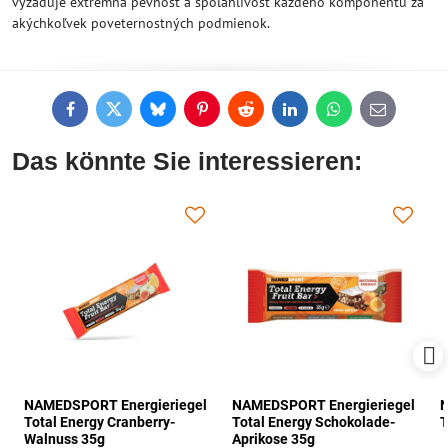
vyžaduje extrémna pevnosť a spoľahlivosť každého komponentu za
akýchkoľvek poveternostných podmienok.
Facebook
Twitter
Bluesky
Pinterest
Reddit
LinkedIn
WhatsApp
E-
mail
Das könnte Sie interessieren:
NAMEDSPORT Energieriegel
NAMEDSPORT Energieriegel
N
Total Energy Cranberry-
Total Energy Schokolade-
T
Walnuss 35g
Aprikose 35g