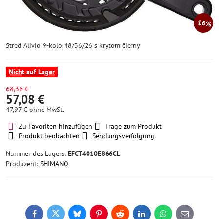
16%
Stred Alivio 9-kolo 48/36/26 s krytom čierny
Nicht auf Lager
68,38 €
57,08 €
47,97 €
ohne MwSt.
Zu Favoriten hinzufügen
Frage zum Produkt
Produkt beobachten
Sendungsverfolgung
Nummer des Lagers:
EFCT4010E866CL
Produzent:
SHIMANO
Facebook
Twitter
Bluesky
Pinterest
Reddit
LinkedIn
WhatsApp
E-