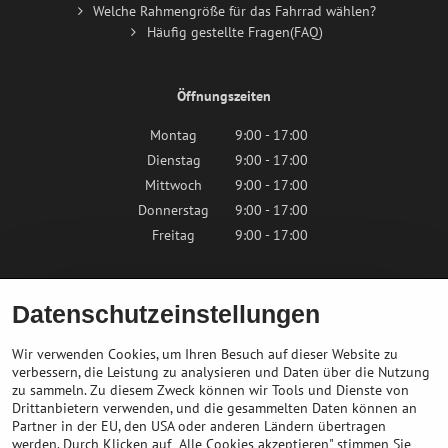
Welche Rahmengröße für das Fahrrad wählen?
Häufig gestellte Fragen(FAQ)
Öffnungszeiten
Montag
9:00 - 17:00
Dienstag
9:00 - 17:00
Mittwoch
9:00 - 17:00
Donnerstag
9:00 - 17:00
Freitag
9:00 - 17:00
Samstag
9:00 - 12:00
Datenschutzeinstellungen
Sonntag
Geschlossen
Wir verwenden Cookies, um Ihren Besuch auf dieser Website zu
verbessern, die Leistung zu analysieren und Daten über die Nutzung
zu sammeln. Zu diesem Zweck können wir Tools und Dienste von
Kontaktieren Sie uns
Drittanbietern verwenden, und die gesammelten Daten können an
Partner in der EU, den USA oder anderen Ländern übertragen
info@bikepeak.de
werden. Durch Klicken auf „Alle Cookies akzeptieren" stimmen Sie