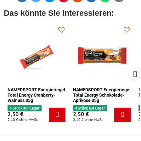
mail
Das könnte Sie interessieren:
NAMEDSPORT Energieriegel
NAMEDSPORT Energieriegel
N
Total Energy Cranberry-
Total Energy Schokolade-
T
Walnuss 35g
Aprikose 35g
6 Stück auf Lager
4 Stück auf Lager
2,50 €
2,50 €
2,10 €
ohne MwSt.
2,10 €
ohne MwSt.
2