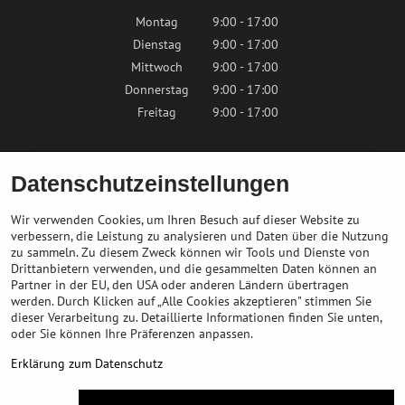
Montag
9:00 - 17:00
Dienstag
9:00 - 17:00
Mittwoch
9:00 - 17:00
Donnerstag
9:00 - 17:00
Freitag
9:00 - 17:00
Samstag
9:00 - 12:00
Datenschutzeinstellungen
Sonntag
Geschlossen
Wir verwenden Cookies, um Ihren Besuch auf dieser Website zu
verbessern, die Leistung zu analysieren und Daten über die Nutzung
zu sammeln. Zu diesem Zweck können wir Tools und Dienste von
Kontaktieren Sie uns
Drittanbietern verwenden, und die gesammelten Daten können an
Partner in der EU, den USA oder anderen Ländern übertragen
info@bikepeak.de
werden. Durch Klicken auf „Alle Cookies akzeptieren" stimmen Sie
+436764858804
dieser Verarbeitung zu. Detaillierte Informationen finden Sie unten,
oder Sie können Ihre Präferenzen anpassen.
Zum Geschäft navigieren
Erklärung zum Datenschutz