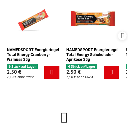
NAMEDSPORT Energieriegel
NAMEDSPORT Energieriegel
N
Total Energy Cranberry-
Total Energy Schokolade-
T
Walnuss 35g
Aprikose 35g
6 Stück auf Lager
4 Stück auf Lager
2,50 €
2,50 €
2,10 €
ohne MwSt.
2,10 €
ohne MwSt.
2