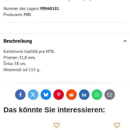
Nummer des Lagers:
PRHA0181
Produzent:
PRO
Beschreibung
Karbónové riadidlá pre MTB.
Priemer: 31,8 mm,
Šírka: 58 cm,
Hmotnosť: od 115 g.
Facebook
Twitter
Bluesky
Pinterest
Reddit
LinkedIn
WhatsApp
E-
mail
Das könnte Sie interessieren: