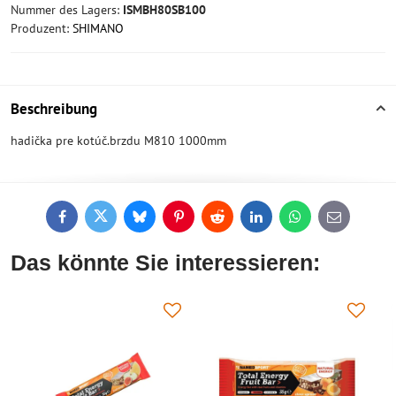
Nummer des Lagers:
ISMBH80SB100
Produzent:
SHIMANO
Beschreibung
hadička pre kotúč.brzdu M810 1000mm
Facebook
Twitter
Bluesky
Pinterest
Reddit
LinkedIn
WhatsApp
E-
mail
Das könnte Sie interessieren: