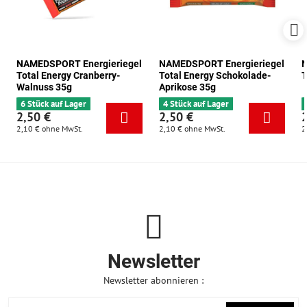
NAMEDSPORT Energieriegel
NAMEDSPORT Energieriegel
N
Total Energy Cranberry-
Total Energy Schokolade-
T
Walnuss 35g
Aprikose 35g
6 Stück auf Lager
4 Stück auf Lager
2,50 €
2,50 €
2,10 €
ohne MwSt.
2,10 €
ohne MwSt.
2
Newsletter
Newsletter abonnieren :