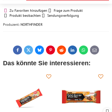
Zu Favoriten hinzufügen
Frage zum Produkt
Produkt beobachten
Sendungsverfolgung
Produzent:
NORTHFINDER
Facebook
Twitter
Bluesky
Pinterest
Reddit
LinkedIn
WhatsApp
E-
mail
Das könnte Sie interessieren: