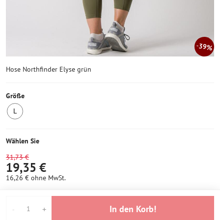
39%
Hose Northfinder Elyse grün
Größe
L
Letztes
Stück
Wählen Sie
31,73 €
19,35 €
16,26 €
ohne MwSt.
In den Korb!