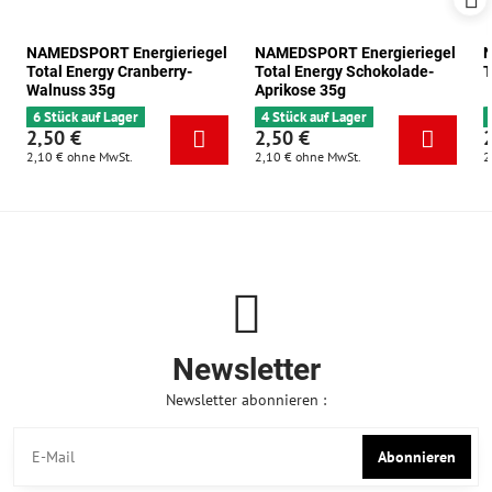
NAMEDSPORT Energieriegel
NAMEDSPORT Energieriegel
N
Total Energy Cranberry-
Total Energy Schokolade-
T
Walnuss 35g
Aprikose 35g
6 Stück auf Lager
4 Stück auf Lager
2,50 €
2,50 €
2,10 €
ohne MwSt.
2,10 €
ohne MwSt.
2
Newsletter
Newsletter abonnieren :
Abonnieren