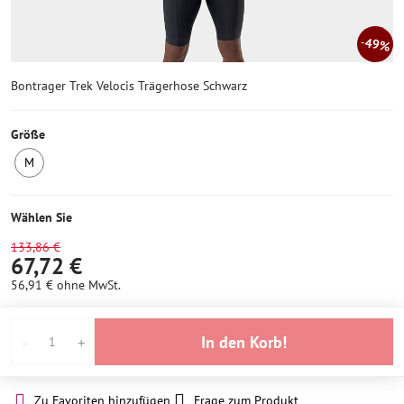
49%
Bontrager Trek Velocis Trägerhose Schwarz
Größe
M
3
Stück
auf
Wählen Sie
Lager
133,86 €
67,72 €
56,91 €
ohne MwSt.
In den Korb!
Zu Favoriten hinzufügen
Frage zum Produkt