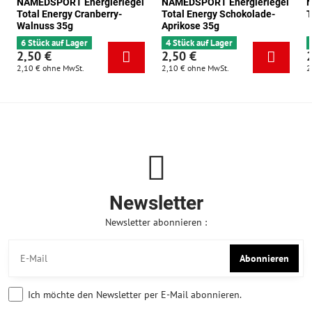
NAMEDSPORT Energieriegel
NAMEDSPORT Energieriegel
N
Total Energy Cranberry-
Total Energy Schokolade-
T
Walnuss 35g
Aprikose 35g
6 Stück auf Lager
4 Stück auf Lager
2,50 €
2,50 €
2,10 €
ohne MwSt.
2,10 €
ohne MwSt.
2
Newsletter
Newsletter abonnieren :
Abonnieren
Ich möchte den Newsletter per E-Mail abonnieren.