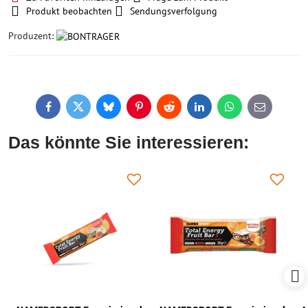
Produkt beobachten
Sendungsverfolgung
Produzent:
Facebook
Twitter
Bluesky
Pinterest
Reddit
LinkedIn
WhatsApp
E-
mail
Das könnte Sie interessieren: