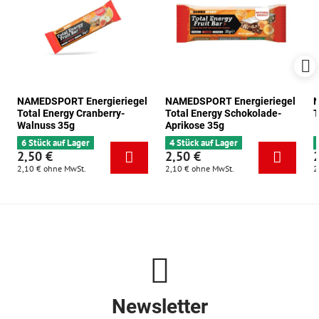
NAMEDSPORT Energieriegel
NAMEDSPORT Energieriegel
N
Total Energy Cranberry-
Total Energy Schokolade-
T
Walnuss 35g
Aprikose 35g
6 Stück auf Lager
4 Stück auf Lager
2,50 €
2,50 €
2,10 €
ohne MwSt.
2,10 €
ohne MwSt.
2
Newsletter