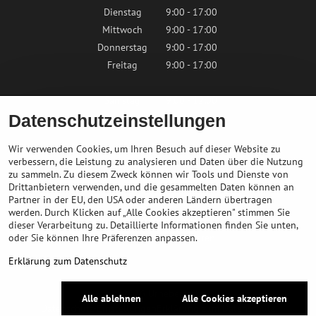
Dienstag
9:00 - 17:00
Mittwoch
9:00 - 17:00
Donnerstag
9:00 - 17:00
Freitag
9:00 - 17:00
Samstag
9:00 - 12:00
Datenschutzeinstellungen
Sonntag
Geschlossen
Wir verwenden Cookies, um Ihren Besuch auf dieser Website zu
verbessern, die Leistung zu analysieren und Daten über die Nutzung
zu sammeln. Zu diesem Zweck können wir Tools und Dienste von
Kontaktieren Sie uns
Drittanbietern verwenden, und die gesammelten Daten können an
Partner in der EU, den USA oder anderen Ländern übertragen
info@bikepeak.de
werden. Durch Klicken auf „Alle Cookies akzeptieren" stimmen Sie
+436764858804
dieser Verarbeitung zu. Detaillierte Informationen finden Sie unten,
oder Sie können Ihre Präferenzen anpassen.
Zum Geschäft navigieren
Erklärung zum Datenschutz
©
2026
Urheberrecht
Alle ablehnen
Alle Cookies akzeptieren
Datenschutz-Einstellungen
Erklärung zum Datenschutz