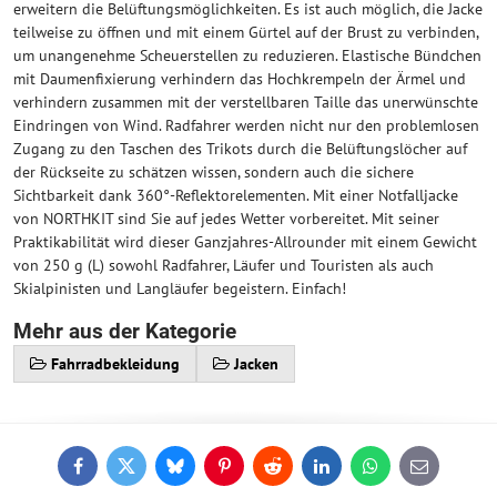
erweitern die Belüftungsmöglichkeiten. Es ist auch möglich, die Jacke
teilweise zu öffnen und mit einem Gürtel auf der Brust zu verbinden,
um unangenehme Scheuerstellen zu reduzieren. Elastische Bündchen
mit Daumenfixierung verhindern das Hochkrempeln der Ärmel und
verhindern zusammen mit der verstellbaren Taille das unerwünschte
Eindringen von Wind. Radfahrer werden nicht nur den problemlosen
Zugang zu den Taschen des Trikots durch die Belüftungslöcher auf
der Rückseite zu schätzen wissen, sondern auch die sichere
Sichtbarkeit dank 360°-Reflektorelementen. Mit einer Notfalljacke
von NORTHKIT sind Sie auf jedes Wetter vorbereitet. Mit seiner
Praktikabilität wird dieser Ganzjahres-Allrounder mit einem Gewicht
von 250 g (L) sowohl Radfahrer, Läufer und Touristen als auch
Skialpinisten und Langläufer begeistern. Einfach!
Mehr aus der Kategorie
Fahrradbekleidung
Jacken
Facebook
Twitter
Bluesky
Pinterest
Reddit
LinkedIn
WhatsApp
E-
mail