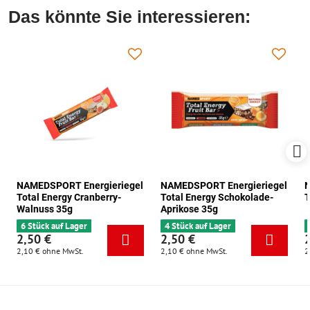
Das könnte Sie interessieren:
NAMEDSPORT Energieriegel
NAMEDSPORT Energieriegel
N
Total Energy Cranberry-
Total Energy Schokolade-
T
Walnuss 35g
Aprikose 35g
6 Stück auf Lager
4 Stück auf Lager
2,50 €
2,50 €
2,10 €
ohne MwSt.
2,10 €
ohne MwSt.
2