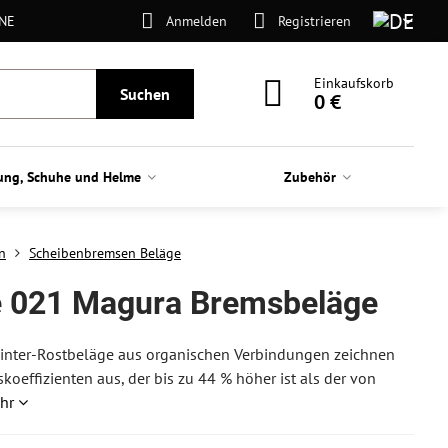
ONE
Anmelden
Registrieren
Einkaufskorb
Suchen
0 €
ung, Schuhe und Helme
Zubehör
n
Scheibenbremsen Beläge
e 021 Magura Bremsbeläge
: Sinter-Rostbeläge aus organischen Verbindungen zeichnen
oeffizienten aus, der bis zu 44 % höher ist als der von
hr