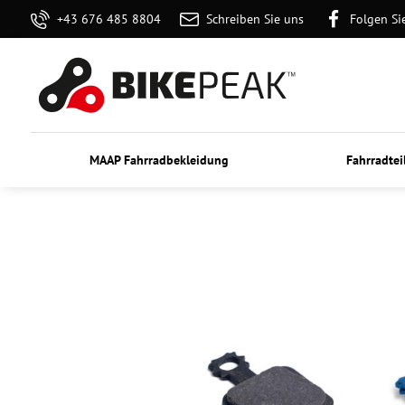
+43 676 485 8804
Schreiben Sie uns
Folgen Si
MAAP Fahrradbekleidung
Fahrradtei