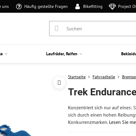
e uns
Häufig gestellte Fragen
Bikefitting
Project 
le
Laufräder, Reifen
Bekleid
Startseite
Fahrradteile
Bremse
Trek Enduranc
Konzentriert sich nur auf eines
sich durch einen hohen Reibungsk
Konkurrenzmarken.
Lesen Sie me