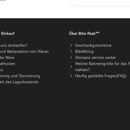
 Einkauf
Über Bike Peak™
uns einkaufen?
Geschenkgutscheine
und Reklamation von Waren
Bikefitting
der Ware
Shimano service center
ethoden
Welche Rahmengröße für das F
us
wählen?
erung und Stornierung
Häufig gestellte Fragen(FAQ)
eit des Lagerbestands