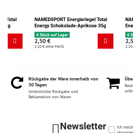
NAMEDSPORT Energieriegel Total
NAMEDSPORT
Energy Cranberry-Walnuss 35g
Energy Scho
6 Stück auf Lager
4 Stück auf L
2,50 €
2,50 €
2,10 €
ohne MwSt.
2,10 €
ohne Mw
Rückgabe der Ware innerhalb von
Über
30 Tagen
Best
sofo
Unterstützte Rückgabe und
Reklamation von Waren
Newsletter
Ich möch
abonnier