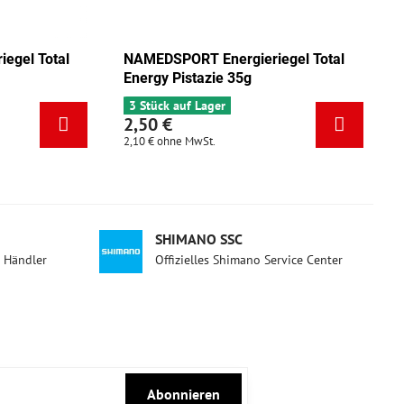
al
NAMEDSPORT Energieriegel Total
NAMEDSPO
Energy Mix Tango 35g
Energy Pi
5 Stück auf Lager
3 Stück a
2,50 €
2,50 €
2,10 €
ohne MwSt.
2,10 €
ohne
SHIMANO SSC
d Händler
Offizielles Shimano Service Center
Abonnieren