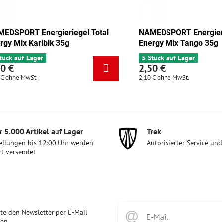
 Energieriegel Total
NAMEDSPORT Energieriegel Tot
kolade-Aprikose 35g
Energy Mix Karibik 35g
ager
6 Stück auf Lager
2,50 €
St.
2,10 €
ohne MwSt.
 5​.000 Artikel auf Lager
Trek
ellungen bis 12:00 Uhr werden
Autorisierter Service un
rt versendet
te den Newsletter per E-Mail
en.