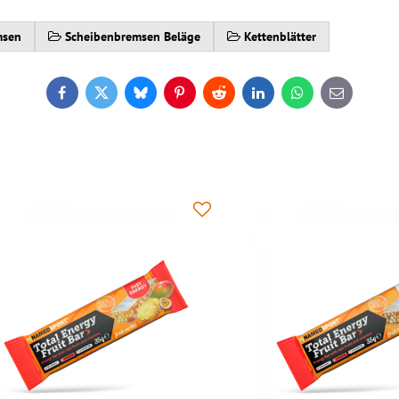
msen
Scheibenbremsen Beläge
Kettenblätter
Facebook
Twitter
Bluesky
Pinterest
Reddit
LinkedIn
WhatsApp
E-
mail