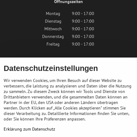
Öffnungszeiten
Montag
9:00 - 17:00
Dienstag
9:00 - 17:00
Mittwoch
9:00 - 17:00
Donnerstag
9:00 - 17:00
Freitag
9:00 - 17:00
Samstag
9:00 - 12:00
Datenschutzeinstellungen
Sonntag
Geschlossen
Wir verwenden Cookies, um Ihren Besuch auf dieser Website zu
verbessern, die Leistung zu analysieren und Daten über die Nutzung
zu sammeln. Zu diesem Zweck können wir Tools und Dienste von
Kontaktieren Sie uns
Drittanbietern verwenden, und die gesammelten Daten können an
Partner in der EU, den USA oder anderen Ländern übertragen
info@bikepeak.de
werden. Durch Klicken auf „Alle Cookies akzeptieren" stimmen Sie
+436764858804
dieser Verarbeitung zu. Detaillierte Informationen finden Sie unten,
oder Sie können Ihre Präferenzen anpassen.
Zum Geschäft navigieren
Erklärung zum Datenschutz