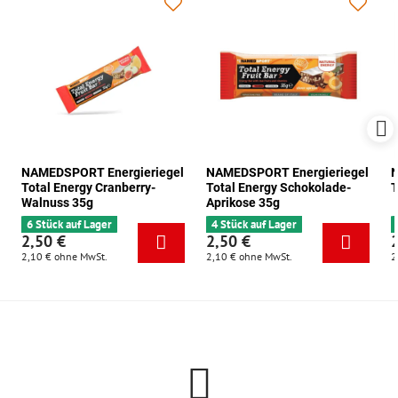
NAMEDSPORT Energieriegel
NAMEDSPORT Energieriegel
N
Total Energy Cranberry-
Total Energy Schokolade-
T
Walnuss 35g
Aprikose 35g
6 Stück auf Lager
4 Stück auf Lager
2,50 €
2,50 €
2,10 €
ohne MwSt.
2,10 €
ohne MwSt.
2