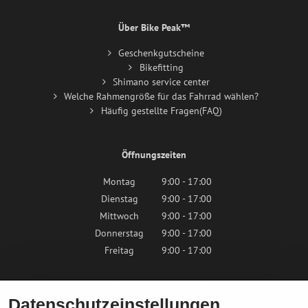
Über Bike Peak™
Geschenkgutscheine
Bikefitting
Shimano service center
Welche Rahmengröße für das Fahrrad wählen?
Häufig gestellte Fragen(FAQ)
Öffnungszeiten
Montag
9:00 - 17:00
Dienstag
9:00 - 17:00
Mittwoch
9:00 - 17:00
Donnerstag
9:00 - 17:00
Freitag
9:00 - 17:00
Samstag
9:00 - 12:00
Datenschutzeinstellungen
Sonntag
Geschlossen