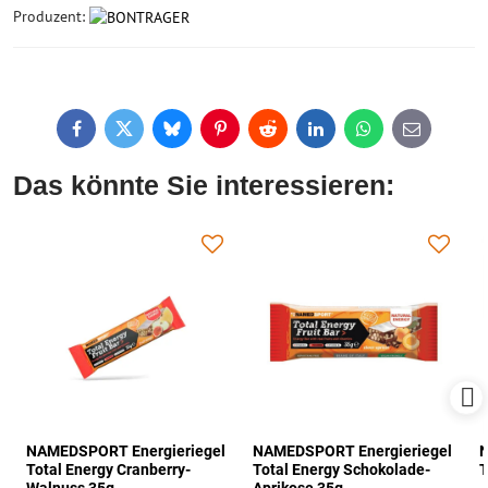
Produzent:
Facebook
Twitter
Bluesky
Pinterest
Reddit
LinkedIn
WhatsApp
E-
mail
Das könnte Sie interessieren:
NAMEDSPORT Energieriegel
NAMEDSPORT Energieriegel
N
Total Energy Cranberry-
Total Energy Schokolade-
T