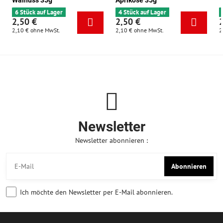
Walnuss 35g
Aprikose 35g
6 Stück auf Lager
4 Stück auf Lager
2,50 €
2,50 €
2,10 €
ohne MwSt.
2,10 €
ohne MwSt.
2
Newsletter
Newsletter abonnieren :
Abonnieren
Ich möchte den Newsletter per E-Mail abonnieren.