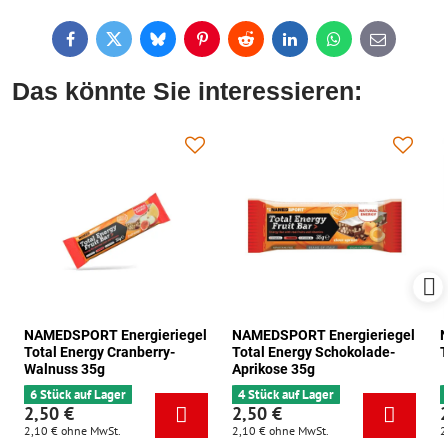
Facebook
Twitter
Bluesky
Pinterest
Reddit
LinkedIn
WhatsApp
E-
mail
Das könnte Sie interessieren:
NAMEDSPORT Energieriegel
NAMEDSPORT Energieriegel
N
Total Energy Cranberry-
Total Energy Schokolade-
T
Walnuss 35g
Aprikose 35g
6 Stück auf Lager
4 Stück auf Lager
2,50 €
2,50 €
2,10 €
ohne MwSt.
2,10 €
ohne MwSt.
2