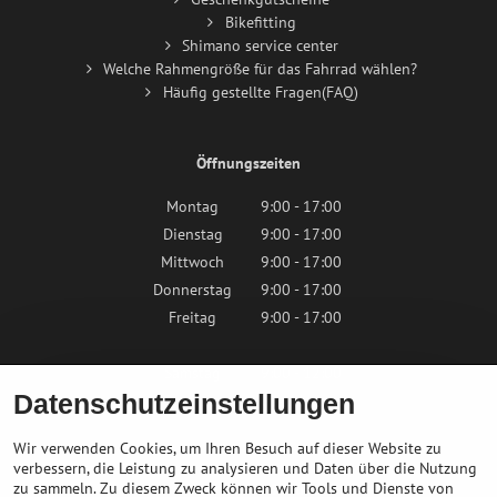
Bikefitting
Shimano service center
Welche Rahmengröße für das Fahrrad wählen?
Häufig gestellte Fragen(FAQ)
Öffnungszeiten
Montag
9:00 - 17:00
Dienstag
9:00 - 17:00
Mittwoch
9:00 - 17:00
Donnerstag
9:00 - 17:00
Freitag
9:00 - 17:00
Samstag
9:00 - 12:00
Datenschutzeinstellungen
Sonntag
Geschlossen
Wir verwenden Cookies, um Ihren Besuch auf dieser Website zu
verbessern, die Leistung zu analysieren und Daten über die Nutzung
zu sammeln. Zu diesem Zweck können wir Tools und Dienste von
Kontaktieren Sie uns