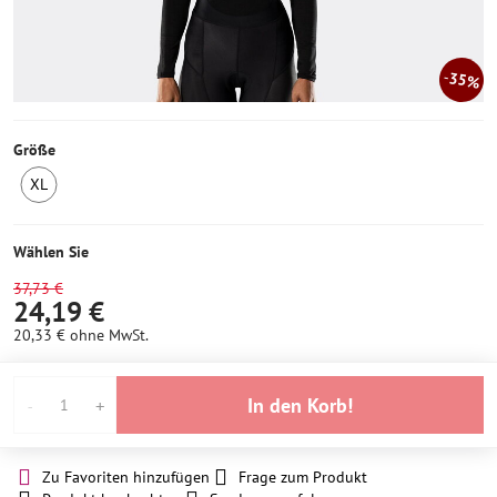
35%
Größe
XL
4
Stück
auf
Wählen Sie
Lager
37,73 €
24,19 €
20,33 €
ohne MwSt.
In den Korb!
Zu Favoriten hinzufügen
Frage zum Produkt