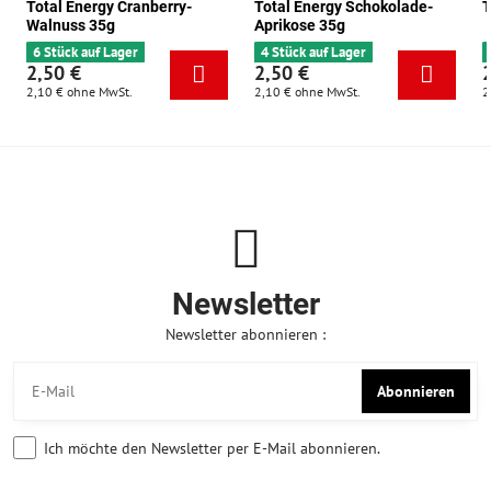
Total Energy Cranberry-
Total Energy Schokolade-
T
Walnuss 35g
Aprikose 35g
6 Stück auf Lager
4 Stück auf Lager
2,50 €
2,50 €
2,10 €
ohne MwSt.
2,10 €
ohne MwSt.
2
Newsletter
Newsletter abonnieren :
Abonnieren
Ich möchte den Newsletter per E-Mail abonnieren.