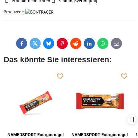
Produkt beobachten
Sendungsverfolgung
Produzent:
Facebook
Twitter
Bluesky
Pinterest
Reddit
LinkedIn
WhatsApp
E-
mail
Das könnte Sie interessieren:
NAMEDSPORT Energieriegel
NAMEDSPORT Energieriegel
N