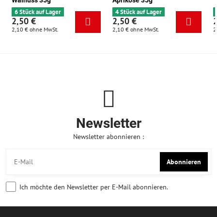
Walnuss 35g
Aprikose 35g
6 Stück auf Lager
4 Stück auf Lager
2,50 €
2,50 €
2,10 €
ohne MwSt.
2,10 €
ohne MwSt.
2
Newsletter
Newsletter abonnieren :
Abonnieren
Ich möchte den Newsletter per E-Mail abonnieren.