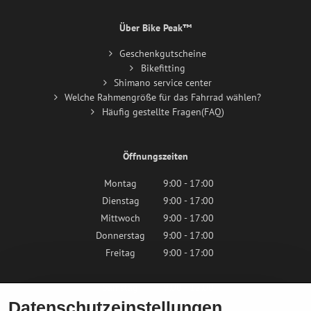
Über Bike Peak™
Geschenkgutscheine
Bikefitting
Shimano service center
Welche Rahmengröße für das Fahrrad wählen?
Häufig gestellte Fragen(FAQ)
Öffnungszeiten
Montag
9:00 - 17:00
Dienstag
9:00 - 17:00
Mittwoch
9:00 - 17:00
Donnerstag
9:00 - 17:00
Freitag
9:00 - 17:00
Samstag
9:00 - 12:00
Datenschutzeinstellungen
Sonntag
Geschlossen