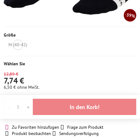
39%
Größe
M (40-42)
Nicht
auf
Lager
Wählen Sie
12,89 €
7,74 €
6,50 €
ohne MwSt.
In den Korb!
Zu Favoriten hinzufügen
Frage zum Produkt
Produkt beobachten
Sendungsverfolgung