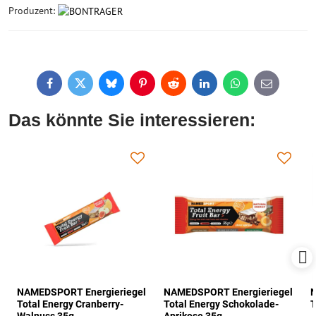
Produzent:
Facebook
Twitter
Bluesky
Pinterest
Reddit
LinkedIn
WhatsApp
E-
mail
Das könnte Sie interessieren:
NAMEDSPORT Energieriegel
NAMEDSPORT Energieriegel
N
Total Energy Cranberry-
Total Energy Schokolade-
T